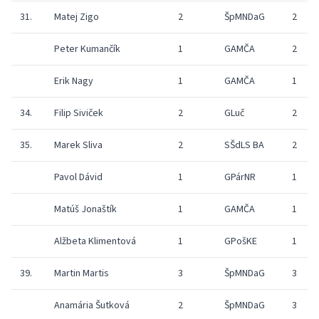
31.
Matej Zigo
2
ŠpMNDaG
2
Peter Kumančík
1
GAMČA
2
Erik Nagy
1
GAMČA
1
34.
Filip Siviček
2
GLuč
2
35.
Marek Sliva
2
SŠdLS BA
2
Pavol Dávid
1
GPárNR
1
Matúš Jonaštík
1
GAMČA
1
Alžbeta Klimentová
1
GPošKE
1
39.
Martin Martis
3
ŠpMNDaG
3
Anamária Šutková
2
ŠpMNDaG
3