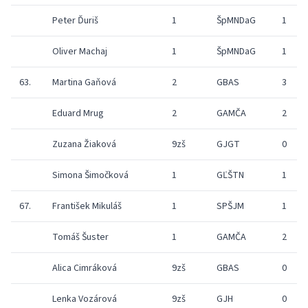
Peter Ďuriš
1
ŠpMNDaG
1
Oliver Machaj
1
ŠpMNDaG
1
63.
Martina Gaňová
2
GBAS
3
Eduard Mrug
2
GAMČA
2
Zuzana Žiaková
9zš
GJGT
0
Simona Šimočková
1
GĽŠTN
1
67.
František Mikuláš
1
SPŠJM
1
Tomáš Šuster
1
GAMČA
2
Alica Cimráková
9zš
GBAS
0
Lenka Vozárová
9zš
GJH
0