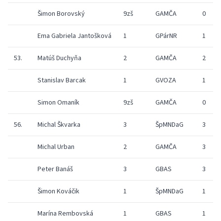
Šimon Borovský
9zš
GAMČA
0
Ema Gabriela Jantošková
1
GPárNR
1
53.
Matúš Duchyňa
2
GAMČA
2
Stanislav Barcak
1
GVOZA
1
Simon Omaník
9zš
GAMČA
0
56.
Michal Škvarka
3
ŠpMNDaG
3
Michal Urban
2
GAMČA
3
Peter Banáš
3
GBAS
3
Šimon Kováčik
1
ŠpMNDaG
1
Marína Rembovská
1
GBAS
1