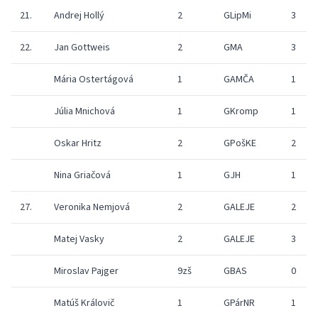
21.
Andrej Hollý
2
GLipMi
3
22.
Jan Gottweis
2
GMA
3
Mária Ostertágová
1
GAMČA
1
Júlia Mnichová
1
GKromp
1
Oskar Hritz
2
GPošKE
2
Nina Griačová
1
GJH
1
27.
Veronika Nemjová
2
GALEJE
2
Matej Vasky
2
GALEJE
3
Miroslav Pajger
9zš
GBAS
0
Matúš Královič
1
GPárNR
1