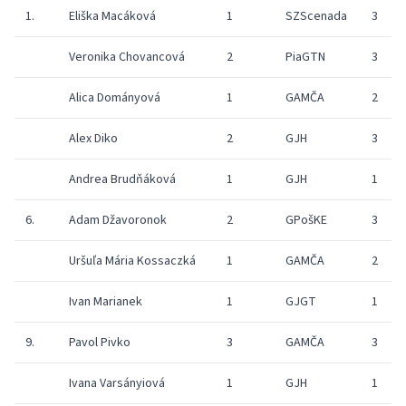
1.
Eliška Macáková
1
SZScenada
3
Veronika Chovancová
2
PiaGTN
3
Alica Dományová
1
GAMČA
2
Alex Diko
2
GJH
3
Andrea Brudňáková
1
GJH
1
6.
Adam Džavoronok
2
GPošKE
3
Uršuľa Mária Kossaczká
1
GAMČA
2
Ivan Marianek
1
GJGT
1
9.
Pavol Pivko
3
GAMČA
3
Ivana Varsányiová
1
GJH
1