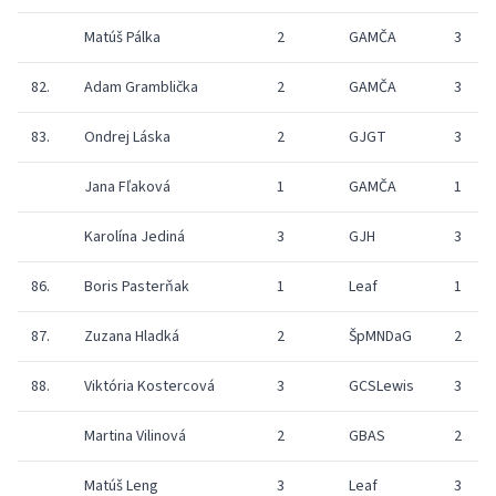
Matúš Pálka
2
GAMČA
3
82.
Adam Gramblička
2
GAMČA
3
83.
Ondrej Láska
2
GJGT
3
Jana Fľaková
1
GAMČA
1
Karolína Jediná
3
GJH
3
86.
Boris Pasterňak
1
Leaf
1
87.
Zuzana Hladká
2
ŠpMNDaG
2
88.
Viktória Kostercová
3
GCSLewis
3
Martina Vilinová
2
GBAS
2
Matúš Leng
3
Leaf
3