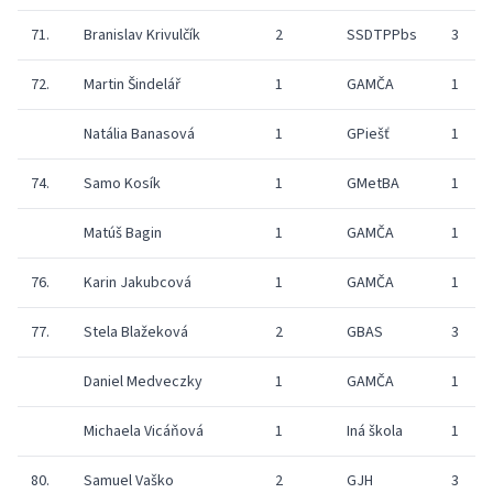
71.
Branislav Krivulčík
2
SSDTPPbs
3
72.
Martin Šindelář
1
GAMČA
1
Natália Banasová
1
GPiešť
1
74.
Samo Kosík
1
GMetBA
1
Matúš Bagin
1
GAMČA
1
76.
Karin Jakubcová
1
GAMČA
1
77.
Stela Blažeková
2
GBAS
3
Daniel Medveczky
1
GAMČA
1
Michaela Vicáňová
1
Iná škola
1
80.
Samuel Vaško
2
GJH
3