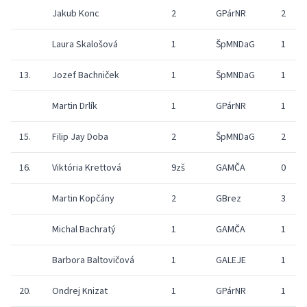
Jakub Konc
2
GPárNR
2
Laura Skalošová
1
ŠpMNDaG
1
13.
Jozef Bachniček
1
ŠpMNDaG
1
Martin Drlík
1
GPárNR
1
15.
Filip Jay Doba
2
ŠpMNDaG
2
16.
Viktória Krettová
9zš
GAMČA
0
Martin Kopčány
2
GBrez
3
Michal Bachratý
1
GAMČA
1
Barbora Baltovičová
1
GALEJE
1
20.
Ondrej Knizat
1
GPárNR
1