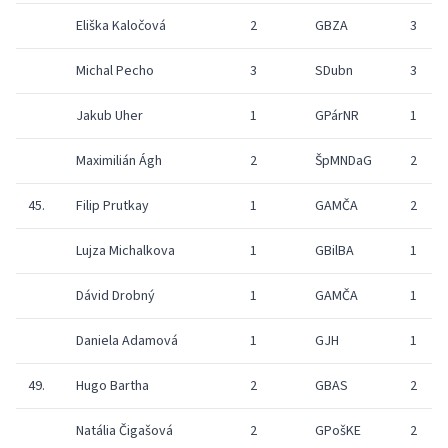
Eliška Kaločová
2
GBZA
3
Michal Pecho
3
SDubn
3
Jakub Uher
1
GPárNR
1
Maximilián Ágh
2
ŠpMNDaG
2
45.
Filip Prutkay
1
GAMČA
2
Lujza Michalkova
1
GBilBA
1
Dávid Drobný
1
GAMČA
1
Daniela Adamová
1
GJH
1
49.
Hugo Bartha
2
GBAS
2
Natália Čigašová
2
GPošKE
2