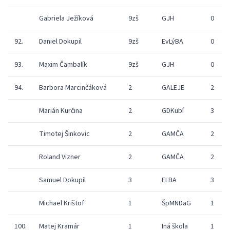
Gabriela Ježíková
9zš
GJH
0
92.
Daniel Dokupil
9zš
EvLýBA
0
93.
Maxim Čambalík
9zš
GJH
0
94.
Barbora Marcinčáková
2
GALEJE
2
Marián Kurčina
2
GDKubí
3
Timotej Šinkovic
2
GAMČA
2
Roland Vizner
2
GAMČA
2
Samuel Dokupil
3
ELBA
3
Michael Krištof
1
ŠpMNDaG
1
100.
Matej Kramár
1
Iná škola
1