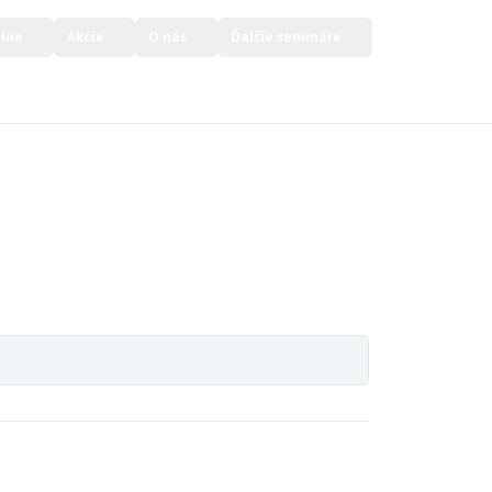
lne
Akcie
O nás
Ďalšie semináre
Prihlásiť sa