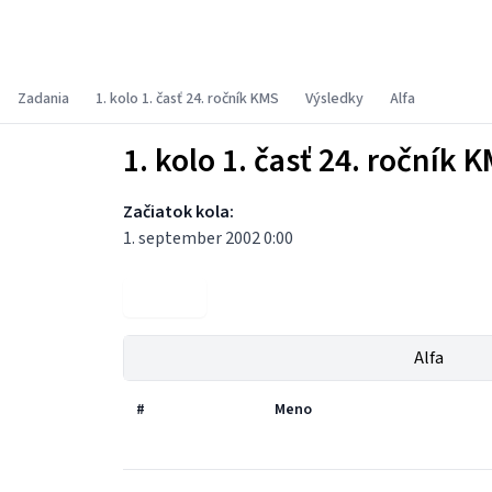
Korešpondenčný matematický seminár
Zadania
1. kolo 1. časť 24. ročník KMS
Výsledky
Alfa
1. kolo 1. časť 24. ročník 
Začiatok kola:
1. september 2002 0:00
Zadania
Alfa
#
Meno