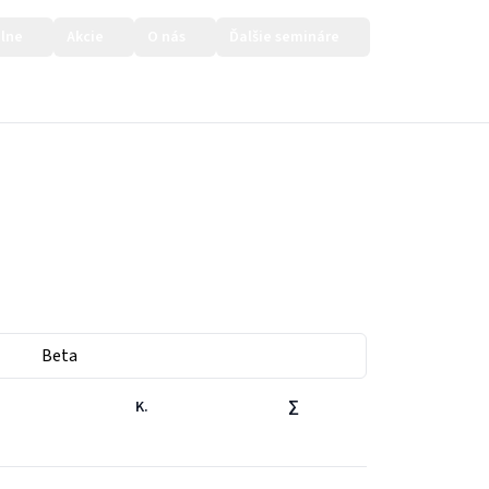
lne
Akcie
O nás
Ďalšie semináre
Prihlásiť sa
Beta
K.
∑