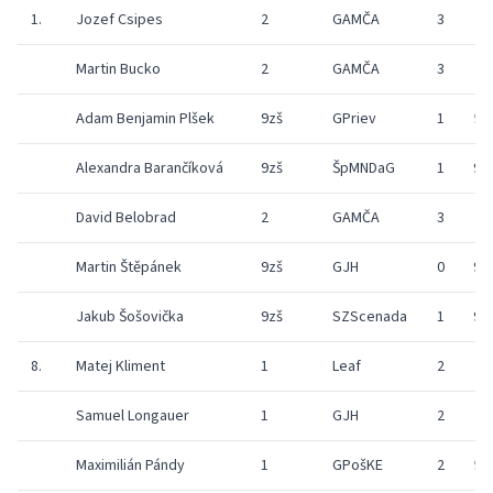
1.
Jozef Csipes
2
GAMČA
3
Martin Bucko
2
GAMČA
3
Adam Benjamin Plšek
9zš
GPriev
1
9
Alexandra Barančíková
9zš
ŠpMNDaG
1
9
David Belobrad
2
GAMČA
3
Martin Štěpánek
9zš
GJH
0
9
Jakub Šošovička
9zš
SZScenada
1
9
8.
Matej Kliment
1
Leaf
2
Samuel Longauer
1
GJH
2
Maximilián Pándy
1
GPošKE
2
9