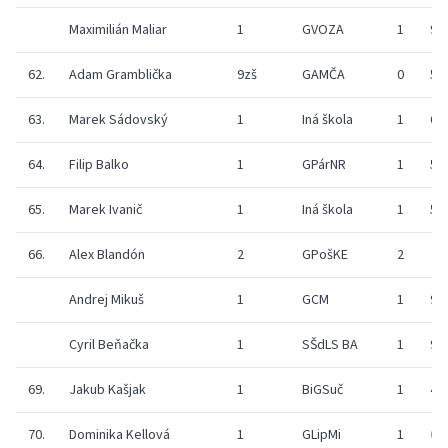
Maximilián Maliar
1
GVOZA
1
9
62.
Adam Gramblička
9zš
GAMČA
0
5
63.
Marek Sádovský
1
Iná škola
1
6
64.
Filip Balko
1
GPárNR
1
5
65.
Marek Ivanič
1
Iná škola
1
5
66.
Alex Blandón
2
GPošKE
2
Andrej Mikuš
1
GCM
1
9
Cyril Beňačka
1
SŠdLS BA
1
9
69.
Jakub Kašjak
1
BiGSuč
1
4
70.
Dominika Kellová
1
GLipMi
1
0