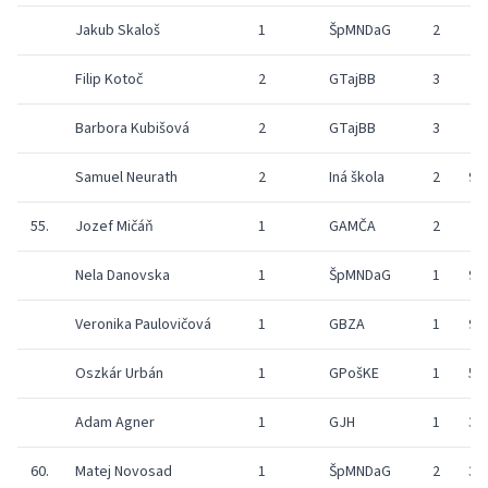
Jakub Skaloš
1
ŠpMNDaG
2
Filip Kotoč
2
GTajBB
3
Barbora Kubišová
2
GTajBB
3
Samuel Neurath
2
Iná škola
2
9
55.
Jozef Mičáň
1
GAMČA
2
Nela Danovska
1
ŠpMNDaG
1
9
Veronika Paulovičová
1
GBZA
1
9
Oszkár Urbán
1
GPošKE
1
5
Adam Agner
1
GJH
1
3
60.
Matej Novosad
1
ŠpMNDaG
2
3