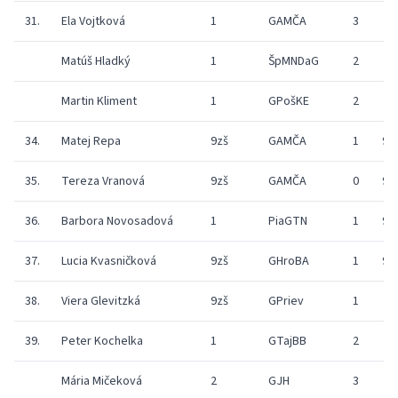
31.
Ela Vojtková
1
GAMČA
3
Matúš Hladký
1
ŠpMNDaG
2
Martin Kliment
1
GPošKE
2
34.
Matej Repa
9zš
GAMČA
1
9
35.
Tereza Vranová
9zš
GAMČA
0
9
36.
Barbora Novosadová
1
PiaGTN
1
9
37.
Lucia Kvasničková
9zš
GHroBA
1
9
38.
Viera Glevitzká
9zš
GPriev
1
39.
Peter Kochelka
1
GTajBB
2
Mária Mičeková
2
GJH
3