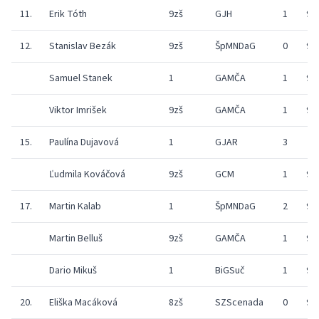
11.
Erik Tóth
9zš
GJH
1
9
12.
Stanislav Bezák
9zš
ŠpMNDaG
0
9
Samuel Stanek
1
GAMČA
1
9
Viktor Imrišek
9zš
GAMČA
1
9
15.
Paulína Dujavová
1
GJAR
3
Ľudmila Kováčová
9zš
GCM
1
9
17.
Martin Kalab
1
ŠpMNDaG
2
9
Martin Belluš
9zš
GAMČA
1
9
Dario Mikuš
1
BiGSuč
1
9
20.
Eliška Macáková
8zš
SZScenada
0
9