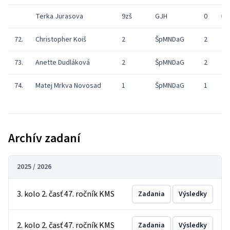
Terka Jurasova
9zš
GJH
0
0
72.
Christopher Koiš
2
ŠpMNDaG
2
73.
Anette Dudláková
2
ŠpMNDaG
2
74.
Matej Mrkva Novosad
1
ŠpMNDaG
1
Archív zadaní
2025 / 2026
3. kolo 2. časť 47. ročník KMS
Zadania
Výsledky
2. kolo 2. časť 47. ročník KMS
Zadania
Výsledky