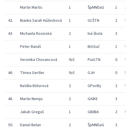
Martin Martis
1
ŠpMNDaG
1
3
42.
Bianka Sarah Húževková
1
GĽŠTN
2
9
43.
Michaela Rosinská
2
Iná škola
3
Peter Banáš
1
BiGSuč
1
9
Veronika Chovancová
9zš
PiaGTN
0
9
46.
Tímea Gertler
9zš
GJH
0
5
Natália Bátorová
2
GPovBy
2
9
48.
Martin Nemjo
2
GAlKE
3
Jakub Greguš
1
GBilBA
2
5
50.
Daniel Belan
2
ŠpMNDaG
3