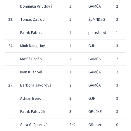
Dominika Krivdová
1
GAMČA
2
22.
Tomáš Zatroch
1
ŠpMNDaG
2
7
Patrik Fábrik
1
piaristi-pd
1
9
24.
Minh Dang Huy
1
GJH
3
Matúš Papšo
2
GAMČA
2
Ivan Kushpel
1
GAMČA
2
27.
Barbora Javorová
2
GAMČA
3
Adrian Beňo
3
GJH
3
Patrik Paľovčík
3
GPošKE
3
Sara Gašparová
9zš
GSenec
0
9