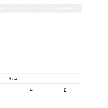
lne
Akcie
O nás
Ďalšie semináre
Prihlásiť sa
Beta
K.
∑