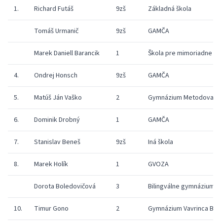
1.
Richard Futáš
9zš
Základná škola
Tomáš Urmanič
9zš
GAMČA
Marek Daniell Barancik
1
Škola pre mimoriadne n
4.
Ondrej Honsch
9zš
GAMČA
5.
Matúš Ján Vaško
2
Gymnázium Metodova
6.
Dominik Drobný
1
GAMČA
7.
Stanislav Beneš
9zš
Iná škola
8.
Marek Holík
1
GVOZA
Dorota Boledovičová
3
Bilingválne gymnázium C.
10.
Timur Gono
2
Gymnázium Vavrinca Be