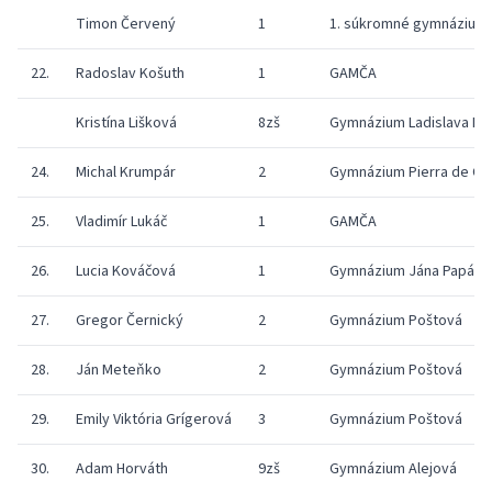
Timon Červený
1
1. súkromné gymnázium v
22.
Radoslav Košuth
1
GAMČA
Kristína Lišková
8zš
Gymnázium Ladislava N
24.
Michal Krumpár
2
Gymnázium Pierra de Co
25.
Vladimír Lukáč
1
GAMČA
26.
Lucia Kováčová
1
Gymnázium Jána Papánk
27.
Gregor Černický
2
Gymnázium Poštová
28.
Ján Meteňko
2
Gymnázium Poštová
29.
Emily Viktória Grígerová
3
Gymnázium Poštová
30.
Adam Horváth
9zš
Gymnázium Alejová