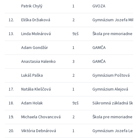
Patrik Chylý
1
GVOZA
12.
Eliška Držiaková
2
Gymnázium Jozefa Milos
13.
Linda Molnárová
9zš
Škola pre mimoriadne n
Adam Gondžúr
1
GAMČA
Anastasiia Halenko
3
GAMČA
Lukáš Paška
2
Gymnázium Poštová
17.
Natália Kleščová
1
Gymnázium Alejová
18.
Adam Holak
9zš
Súkromná základná škol
19.
Michaela Chovancová
2
Škola pre mimoriadne n
20.
Viktória Debnárová
1
Gymnázium Jozefa Lettr