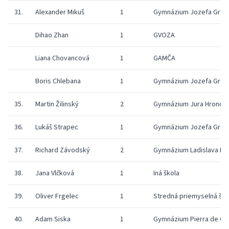
31.
Alexander Mikuš
1
Gymnázium Jozefa Greg
Dihao Zhan
1
GVOZA
Liana Chovancová
1
GAMČA
Boris Chlebana
1
Gymnázium Jozefa Greg
35.
Martin Žilinský
2
Gymnázium Jura Hronca
36.
Lukáš Strapec
1
Gymnázium Jozefa Greg
37.
Richard Závodský
2
Gymnázium Ladislava N
38.
Jana Vlčková
1
Iná škola
39.
Oliver Frgelec
1
Stredná priemyselná ško
40.
Adam Siska
1
Gymnázium Pierra de Co