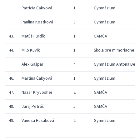
Patrícia Čakyová
1
Gymnázium
Paulína Kostková
3
Gymnázium
43.
Matúš Furdík
1
GAMČA
44.
Milo Kuvik
1
Škola pre mimoriadne n
Alex Gašpar
4
Gymnázium Antona Bern
46.
Martina Čakyová
1
Gymnázium
47.
Nazar Kryvoshei
2
GAMČA
48.
Juraj Petráš
5
GAMČA
49.
Vanesa Husáková
2
Gymnázium