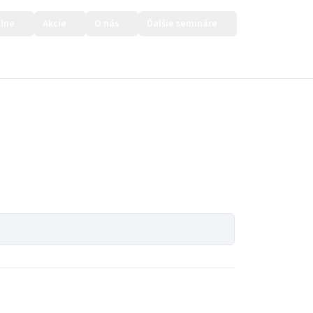
lne
Akcie
O nás
Ďalšie semináre
Prihlásiť sa