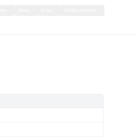
lne
Akcie
O nás
Ďalšie semináre
Prihlásiť sa