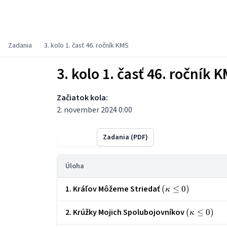
Korešpondenčný matematický seminár
Zadania
3. kolo 1. časť 46. ročník KMS
3. kolo 1. časť 46. ročník 
Začiatok kola:
2. november 2024 0:00
Výsledky
Zadania (PDF)
Úloha
1. Kráľov Môžeme Striedať
\left(\kappa
(
≤
0
)
κ
\le 0\right)
2. Krúžky Mojich Spolubojovníkov
\left(\kap
(
≤
0
)
κ
\le 0\right