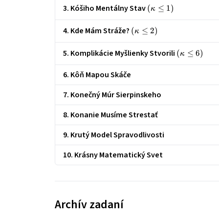
3. Kóšiho Mentálny Stav
\left(\kappa
(
≤
1
)
κ
\le 1\right)
4. Kde Mám Stráže?
\left(\kappa
(
≤
2
)
κ
\le 2\right)
5. Komplikácie Myšlienky Stvorili
\left(\kap
(
≤
6
)
κ
\le 6\right
6. Kôň Mapou Skáče
7. Konečný Múr Sierpinskeho
8. Konanie Musíme Strestať
9. Krutý Model Spravodlivosti
10. Krásny Matematický Svet
Archív zadaní