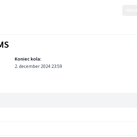
Aktuá
KMS
Koniec kola:
2. december 2024 23:59
pa
)