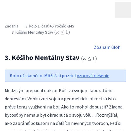
Zadania
3. kolo 1. časť 46. ročník KMS
\left(\kappa
(
≤
1
)
3. Kóšiho Mentálny Stav
κ
\le 1\right)
Zoznam úloh
3. Kóšiho Mentálny Stav
\left(\kappa
(
≤
1
)
κ
\le 1\right)
Kolo už skončilo. Môžeš si pozrieť
vzorové riešenie
.
Medzitým prepadal doktor Kóši vo svojom laboratóriu
depresiám. Vonku zúri vojna a geometrickí otroci sú isto
práve teraz využívaní na boj. Ako to mohol dopustiť? Žiadna
bytosť by nemala byť okradnutá o svoju vôľu…Rozmýšľal,
ako zabrániť pokusom na ďalších nevinných tvoroch, keď si