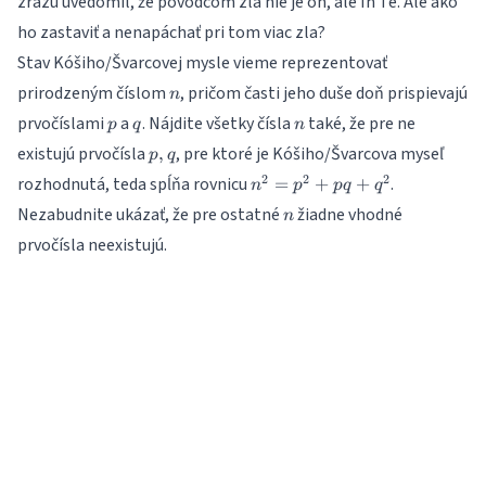
zrazu uvedomil, že pôvodcom zla nie je on, ale In Te. Ale ako
ho zastaviť a nenapáchať pri tom viac zla?
Stav Kóšiho/Švarcovej mysle vieme reprezentovať
n
prirodzeným číslom
, pričom časti jeho duše doň prispievajú
n
p
q
n
prvočíslami
a
. Nájdite všetky čísla
také, že pre ne
p
q
n
p,q
existujú prvočísla
, pre ktoré je Kóšiho/Švarcova myseľ
,
p
q
n^2=p^2+pq+q^2
2
2
2
rozhodnutá, teda spĺňa rovnicu
.
=
+
+
n
p
pq
q
n
Nezabudnite ukázať, že pre ostatné
žiadne vhodné
n
prvočísla neexistujú.