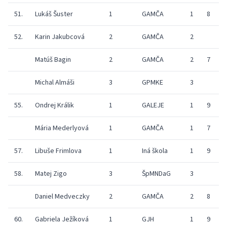
51.
Lukáš Šuster
1
GAMČA
1
8
9
52.
Karin Jakubcová
2
GAMČA
2
9
Matúš Bagin
2
GAMČA
2
7
6
Michal Almáši
3
GPMKE
3
55.
Ondrej Králik
1
GALEJE
1
9
9
Mária Mederlyová
1
GAMČA
1
7
9
57.
Libuše Frimlova
1
Iná škola
1
9
6
58.
Matej Zigo
3
ŠpMNDaG
3
Daniel Medveczky
2
GAMČA
2
8
60.
Gabriela Ježíková
1
GJH
1
9
2