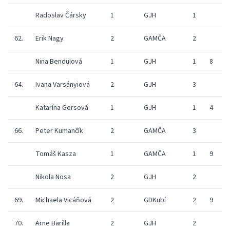
Radoslav Čársky
1
GJH
1
1
62.
Erik Nagy
2
GAMČA
2
9
Nina Bendulová
1
GJH
1
8
6
64.
Ivana Varsányiová
2
GJH
3
1
Katarína Gersová
1
GJH
1
4
9
66.
Peter Kumančík
2
GAMČA
3
Tomáš Kasza
1
GAMČA
1
9
4
Nikola Nosa
2
GJH
2
4
69.
Michaela Vicáňová
2
GDKubí
2
9
1
70.
Arne Barilla
2
GJH
2
9