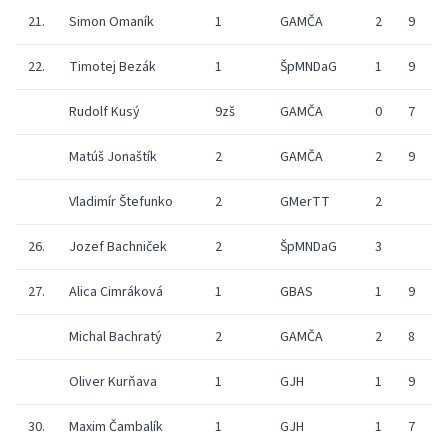
21.
Simon Omaník
1
GAMČA
2
9
9
22.
Timotej Bezák
1
ŠpMNDaG
1
9
6
Rudolf Kusý
9zš
GAMČA
0
7
8
Matúš Jonaštík
2
GAMČA
2
9
9
Vladimír Štefunko
2
GMerTT
2
9
26.
Jozef Bachniček
2
ŠpMNDaG
3
9
27.
Alica Cimráková
1
GBAS
1
9
9
Michal Bachratý
2
GAMČA
2
8
9
Oliver Kurňava
1
GJH
1
9
9
30.
Maxim Čambalík
1
GJH
1
7
9