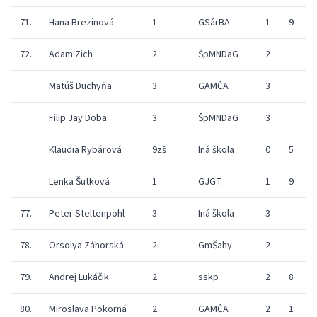
71.
Hana Brezinová
1
GSárBA
1
9
3
72.
Adam Zich
2
ŠpMNDaG
2
9
Matúš Duchyňa
3
GAMČA
3
Filip Jay Doba
3
ŠpMNDaG
3
Klaudia Rybárová
9zš
Iná škola
0
5
Lenka Šutková
1
GJGT
1
9
77.
Peter Steltenpohl
3
Iná škola
3
78.
Orsolya Záhorská
2
GmŠahy
2
7
79.
Andrej Lukáčik
2
sskp
2
8
80.
Miroslava Pokorná
2
GAMČA
2
1
0