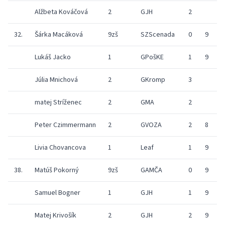
Alžbeta Kováčová
2
GJH
2
9
32.
Šárka Macáková
9zš
SZScenada
0
9
9
Lukáš Jacko
1
GPošKE
1
9
3
Júlia Mnichová
2
GKromp
3
matej Stríženec
2
GMA
2
9
Peter Czimmermann
2
GVOZA
2
8
9
Livia Chovancova
1
Leaf
1
9
9
38.
Matúš Pokorný
9zš
GAMČA
0
9
9
Samuel Bogner
1
GJH
1
9
8
Matej Krivošík
2
GJH
2
9
9