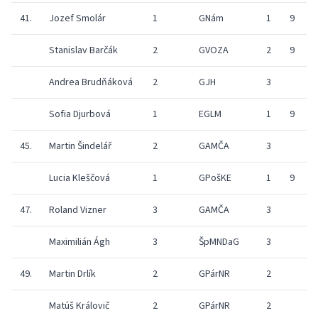
41.
Jozef Smolár
1
GNám
1
9
7
Stanislav Barčák
2
GVOZA
2
9
9
Andrea Brudňáková
2
GJH
3
9
Sofia Djurbová
1
EGLM
1
9
9
45.
Martin Šindelář
2
GAMČA
3
Lucia Kleščová
1
GPošKE
1
9
6
47.
Roland Vizner
3
GAMČA
3
Maximilián Ágh
3
ŠpMNDaG
3
49.
Martin Drlík
2
GPárNR
2
9
Matúš Královič
2
GPárNR
2
9