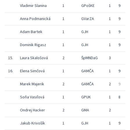
Vladimir Slanina
1
GPošKE
1
9
9
Anna Podmanická
1
GVarZA
1
9
9
Adam Bartek
1
GJH
1
9
9
Dominik Rigasz
1
GJH
1
9
9
15.
Laura Skalošová
2
ŠpMNDaG
3
9
16.
Elena Simčová
1
GAMČA
1
9
9
Marek Majerik
2
GAMČA
2
9
9
Soňa Vasiľová
1
GPUK
1
8
9
Ondrej Hacker
2
GMA
2
9
Jakub Krivošík
1
GJH
1
9
9