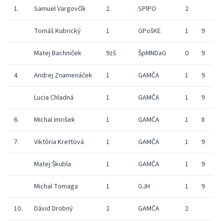
1.
Samuel Vargovčík
2
SPlPO
2
9
Tomáš Kubrický
1
GPošKE
1
9
9
Matej Bachniček
9zš
ŠpMNDaG
0
9
9
4.
Andrej Znamenáček
1
GAMČA
1
9
9
Lucia Chladná
1
GAMČA
1
9
9
6.
Michal Imrišek
1
GAMČA
1
8
9
7.
Viktória Krettová
1
GAMČA
1
9
9
Matej Škubla
1
GAMČA
1
9
9
Michal Tomaga
1
GJH
1
9
9
10.
Dávid Drobný
2
GAMČA
2
9