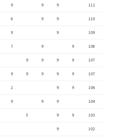
9
9
9
112
8
9
9
110
9
9
109
7
9
9
108
9
9
9
9
107
9
9
9
9
9
107
2
9
9
106
9
9
9
104
5
9
9
103
9
102