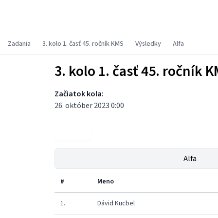
Korešpondenčný matematický seminár
Zadania
3. kolo 1. časť 45. ročník KMS
Výsledky
Alfa
3. kolo 1. časť 45. ročník 
Začiatok kola:
26. október 2023 0:00
Zadania
Alfa
#
Meno
1.
Dávid Kucbel