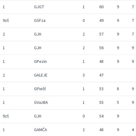
1
GJGT
1
60
9
7
9zš
GSFza
0
49
9
7
2
GJH
2
57
9
7
1
GJH
2
56
9
9
1
GPezin
1
48
9
9
2
GALEJE
3
47
1
GPiešť
1
53
8
9
1
GVazBA
1
55
5
9
9zš
GJH
0
54
9
1
GAMČA
2
48
9
4