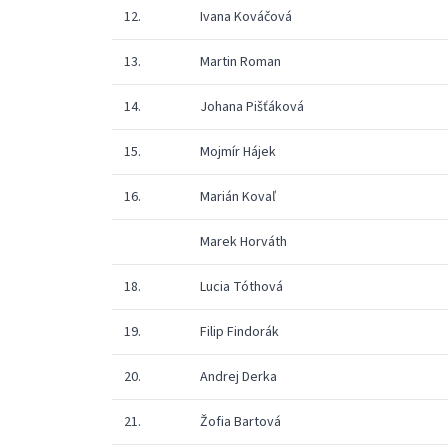
12.
Ivana Kováčová
13.
Martin Roman
14.
Johana Pišťáková
15.
Mojmír Hájek
16.
Marián Kovaľ
Marek Horváth
18.
Lucia Tóthová
19.
Filip Findorák
20.
Andrej Derka
21.
Žofia Bartová