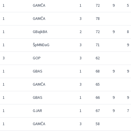
1
GAMČA
1
72
9
5
1
GAMČA
3
78
1
GBajkBA
2
72
9
8
1
ŠpMNDaG
3
71
9
3
GOP
3
62
1
GBAS
1
68
9
9
1
GAMČA
3
65
1
GBAS
1
66
9
9
1
GJAR
1
67
9
7
1
GAMČA
3
58