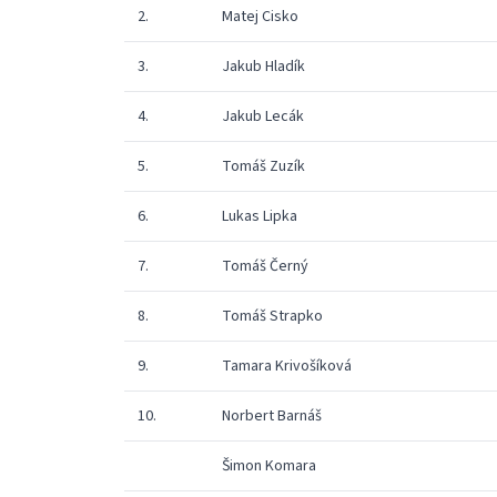
2.
Matej Cisko
3.
Jakub Hladík
4.
Jakub Lecák
5.
Tomáš Zuzík
6.
Lukas Lipka
7.
Tomáš Černý
8.
Tomáš Strapko
9.
Tamara Krivošíková
10.
Norbert Barnáš
Šimon Komara