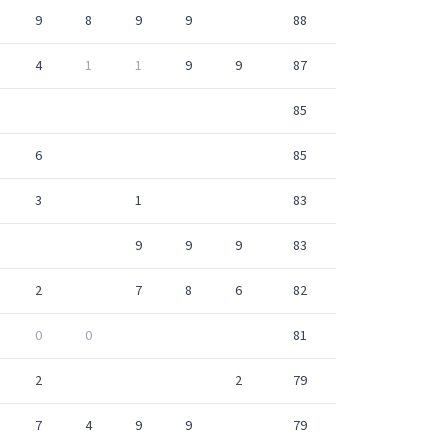
9
8
9
9
88
4
1
1
9
9
87
85
6
85
3
1
83
9
9
9
83
2
7
8
6
82
0
0
81
2
2
79
7
4
9
9
79