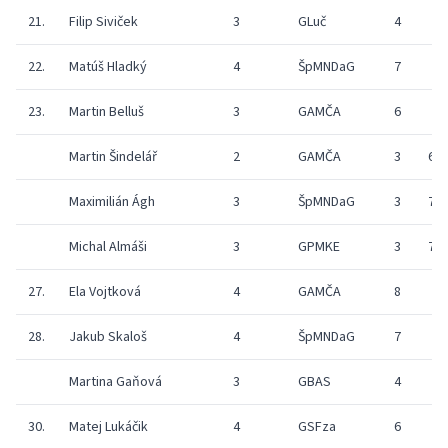
21.
Filip Siviček
3
GLuč
4
22.
Matúš Hladký
4
ŠpMNDaG
7
23.
Martin Belluš
3
GAMČA
6
Martin Šindelář
2
GAMČA
3
6
Maximilián Ágh
3
ŠpMNDaG
3
7
Michal Almáši
3
GPMKE
3
7
27.
Ela Vojtková
4
GAMČA
8
28.
Jakub Skaloš
4
ŠpMNDaG
7
Martina Gaňová
3
GBAS
4
30.
Matej Lukáčik
4
GSFza
6