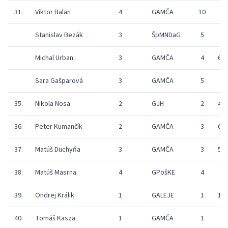
31.
Viktor Balan
4
GAMČA
10
Stanislav Bezák
3
ŠpMNDaG
5
Michal Urban
3
GAMČA
4
6
Sara Gašparová
3
GAMČA
5
35.
Nikola Nosa
2
GJH
2
4
36.
Peter Kumančík
2
GAMČA
3
6
37.
Matúš Duchyňa
3
GAMČA
3
5
38.
Matúš Masrna
4
GPošKE
4
39.
Ondrej Králik
1
GALEJE
1
1
40.
Tomáš Kasza
1
GAMČA
1