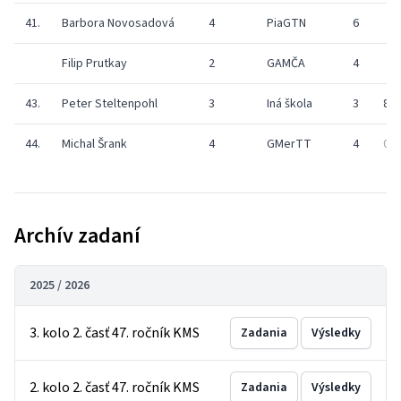
41.
Barbora Novosadová
4
PiaGTN
6
Filip Prutkay
2
GAMČA
4
43.
Peter Steltenpohl
3
Iná škola
3
8
44.
Michal Šrank
4
GMerTT
4
0
Archív zadaní
2025 / 2026
3. kolo 2. časť 47. ročník KMS
Zadania
Výsledky
2. kolo 2. časť 47. ročník KMS
Zadania
Výsledky