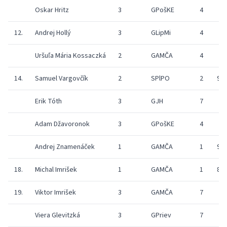
Oskar Hritz
3
GPošKE
4
12.
Andrej Hollý
3
GLipMi
4
Uršuľa Mária Kossaczká
2
GAMČA
4
14.
Samuel Vargovčík
2
SPlPO
2
9
Erik Tóth
3
GJH
7
Adam Džavoronok
3
GPošKE
4
Andrej Znamenáček
1
GAMČA
1
9
18.
Michal Imrišek
1
GAMČA
1
8
19.
Viktor Imrišek
3
GAMČA
7
Viera Glevitzká
3
GPriev
7