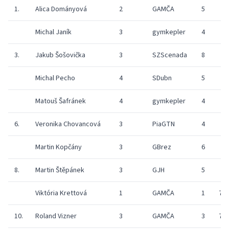
1.
Alica Dományová
2
GAMČA
5
Michal Janík
3
gymkepler
4
3.
Jakub Šošovička
3
SZScenada
8
Michal Pecho
4
SDubn
5
Matouš Šafránek
4
gymkepler
4
6.
Veronika Chovancová
3
PiaGTN
4
Martin Kopčány
3
GBrez
6
8.
Martin Štěpánek
3
GJH
5
Viktória Krettová
1
GAMČA
1
7
10.
Roland Vizner
3
GAMČA
3
7