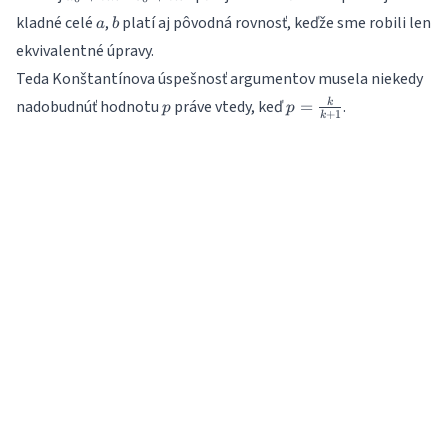
a
b
kladné celé
,
platí aj pôvodná rovnosť, keďže sme robili len
a
b
ekvivalentné úpravy.
Teda Konštantínova úspešnosť argumentov musela niekedy
p
p=\frac{k}
nadobudnúť hodnotu
práve vtedy, keď
.
=
k
p
p
+
1
k
{k+1}