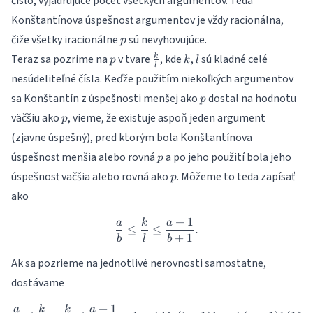
číslo, vyjadrujúce počet všetkých argumentov. Teda
Konštantínova úspešnosť argumentov je vždy racionálna,
p
čiže všetky iracionálne
sú nevyhovujúce.
p
p
\frac{k}
k
l
Teraz sa pozrime na
v tvare
, kde
,
sú kladné celé
k
p
k
l
l
{l}
nesúdeliteľné čísla. Keďže použitím niekoľkých argumentov
p
sa Konštantín z úspešnosti menšej ako
dostal na hodnotu
p
p
väčšiu ako
, vieme, že existuje aspoň jeden argument
p
(zjavne úspešný), pred ktorým bola Konštantínova
p
úspešnosť menšia alebo rovná
a po jeho použití bola jeho
p
p
úspešnosť väčšia alebo rovná ako
. Môžeme to teda zapísať
p
ako
+
1
a
k
a
\frac{a}{b} \leq \frac{k}{l}
≤
≤
.
+
1
b
l
b
Ak sa pozrieme na jednotlivé nerovnosti samostatne,
dostávame
+
1
a
k
k
a
\begin{align} \frac{a}{b} & \