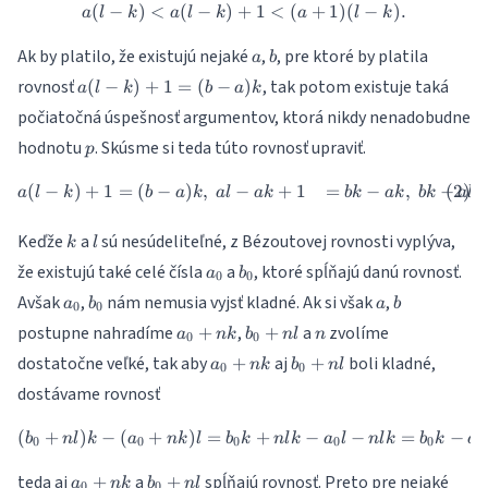
(
−
)
<
(
−
)
+
a(l-k)<a(l-k)+1<(a+1)(l-k).
1
<
(
+
1
)
(
−
)
.
a
l
k
a
l
k
a
l
k
a
b
Ak by platilo, že existujú nejaké
,
, pre ktoré by platila
a
b
a(l-
rovnosť
, tak potom existuje taká
(
−
)
+
1
=
(
−
)
a
l
k
b
a
k
k)+1=
počiatočná úspešnosť argumentov, ktorá nikdy nenadobudne
(b-a)k
p
hodnotu
. Skúsme si teda túto rovnosť upraviť.
p
(
−
)
+
1
=
(
−
)
,
−
+
1
=
−
,
−
\begin{align} a(l-k)+1&=(b-
a
l
k
b
a
k
a
l
ak
bk
ak
bk
a
l
k
l
Keďže
a
sú nesúdeliteľné, z Bézoutovej rovnosti vyplýva,
k
l
a_{0}
b_{0}
že existujú také celé čísla
a
, ktoré spĺňajú danú rovnosť.
a
b
0
0
a_{0}
b_{0}
a
b
Avšak
,
nám nemusia vyjsť kladné. Ak si však
,
a
b
a
b
0
0
a_{0}+nk
b_{0}+nl
n
postupne nahradíme
,
a
zvolíme
+
+
a
nk
b
n
l
n
0
0
a_{0}+nk
b_{0}+nl
dostatočne veľké, tak aby
aj
boli kladné,
+
+
a
nk
b
n
l
0
0
dostávame rovnosť
(
+
)
−
(
+
)
=
(b_{0}+nl)k-(a_{0}+nk)l=b_
+
−
−
=
−
b
n
l
k
a
nk
l
b
k
n
l
k
a
l
n
l
k
b
k
a
0
0
0
0
0
0
a_{0}+nk
b_{0}+nl
teda aj
a
spĺňajú rovnosť. Preto pre nejaké
+
+
a
nk
b
n
l
0
0