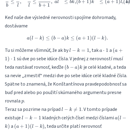
≤
,
≤
,
≤
,
(
+
1
)
≤
(
+
1
)
,
a
l
bk
b
k
a
l
a
l
+
1
b
l
l
b
Keď naše dve výsledné nerovnosti spojíme dohromady,
dostávame
(
−
)
≤
(
−
)
a(l-k) \leq (b-a)k \leq (a+1)(l
≤
(
+
1
)
(
−
)
.
a
l
k
b
a
k
a
l
k
l-
a
(a+1)
Tu si môžeme všimnúť, že ak by
, tak
a
−
=
1
⋅
1
(
+
l
k
a
a
k=1
\cdot
\cdot
sú dve po sebe idúce čísla. V jednej z nerovností musí
1
)
⋅
1
1
1
(b-
teda nastávať rovnosť, keďže
je celé kladné, a teda
(
−
)
b
a
k
a)k
sa nevie „zmestiť“ medzi dve po sebe idúce celé kladné čísla.
Spätne to znamená, že Konštantínova pravdepodobnosť sa
buď pred alebo po použití skúmaného argumentu presne
p
rovnala
.
p
l-k
Teraz sa pozrime na prípad
. V tomto prípade
−

=
1
l
k
\neq
l-
a(l-
existuje
kladných celých čísel medzi číslami
−
−
1
(
−
l
k
a
l
1
k-
k)
(a+1)
a
, teda určite platí nerovnosť
)
(
+
1
)
(
−
)
k
a
l
k
1
(l-k)