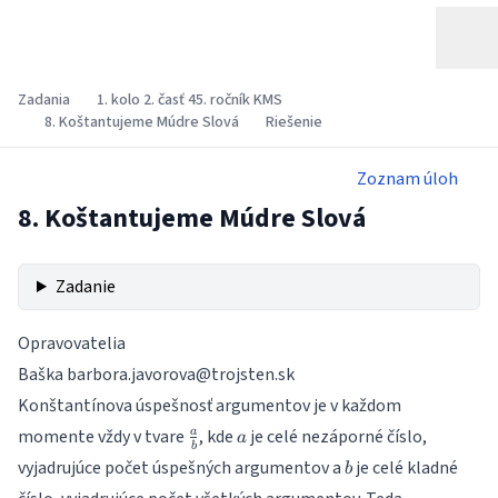
Zadania
1. kolo 2. časť 45. ročník KMS
8. Koštantujeme Múdre Slová
Riešenie
Zoznam úloh
8. Koštantujeme Múdre Slová
Zadanie
Opravovatelia
Baška
barbora.javorova@trojsten.sk
Konštantínova úspešnosť argumentov je v každom
\frac{a}
a
momente vždy v tvare
, kde
je celé nezáporné číslo,
a
a
b
{b}
b
vyjadrujúce počet úspešných argumentov a
je celé kladné
b