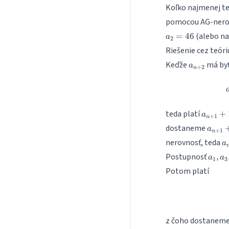
Koľko najmenej t
pomocou AG-nerovn
(alebo na
=
46
a
2
Riešenie cez teóriu
a_{n+2}
Keďže
má byť
a
+
2
n
a_{n+
teda platí
+
a
+
1
n
+ 1\mi
a_{n
dostaneme
a
+
1
a_{n-1
n
+ 1\
a
nerovnosť, teda
+ a_n 
a
a_{n-
a
2025
a_1,
Postupnosť
+ 1
,
a
a
1
3
a_3,
Potom platí
a_5,
\dots
z čoho dostanem