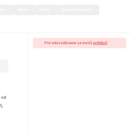
lne
Akcie
O nás
Ďalšie semináre
Prihlásiť sa
Pre odovzdávanie sa musíš
prihlásiť
.
 od
ť,