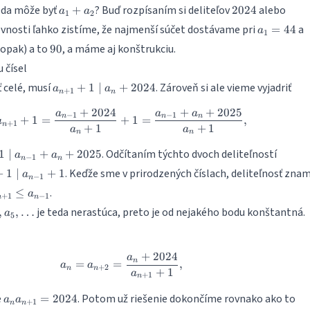
a_1
2024
eda môže byť
? Buď rozpísaním si deliteľov
alebo
+
2024
a
a
1
2
+
a_1
a
osti ľahko zistíme, že najmenší súčet dostávame pri
a
=
44
a
1
a_2
=
90
opak) a to
, a máme aj konštrukciu.
90
44
4
 čísel
a_{n+1}
 celé, musí
. Zároveň si ale vieme vyjadriť
+
1
∣
+
2024
a
a
+
1
n
n
+ 1\mid
+
2024
+
+
2025
a_n +
a
a
a
a_{n+1} + 1 = \frac{a_{n-1} + 202
−
1
−
1
n
n
n
+
1
=
+
1
=
,
a
+
1
2024
n
+
1
+
1
a
a
n
n
1}
. Odčítaním týchto dvoch deliteľností
1
∣
+
+
2025
a
a
−
1
n
n
d
+1}
. Keďže sme v prirodzených číslach, deliteľnosť zna
+
1
∣
+
1
a
−
1
}
n
mid
_{n+1}\leq
.
+
≤
a
+
1
−
1
1}
n
n
_{n-1}
je teda nerastúca, preto je od nejakého bodu konštantná.
,
,
…
a
5
+
2024
a
a_n = a_{n+2} = \frac{a_n + 2024
n
=
=
,
a
a
+
2
n
n
+
1
a
+
1
n
a_na_{n+1}
e
. Potom už riešenie dokončíme rovnako ako to
=
2024
a
a
+
1
n
n