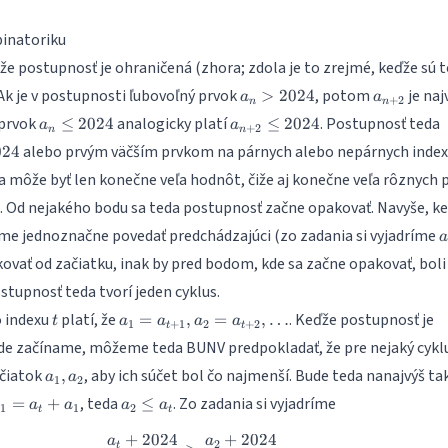
= 2024
inatoriku
e postupnosť je ohraničená (zhora; zdola je to zrejmé, keďže sú t
a_n
a_{n+2}
 Ak je v postupnosti ľubovoľný prvok
, potom
je naj
>
2024
a
a
+
2
n
n
>
a_n
a_{n+2}
 prvok
analogicky platí
. Postupnosť teda
≤
2024
≤
2024
a
a
+
2
2024
n
n
\leq
\leq
024
alebo prvým väčším prvkom na párnych alebo nepárnych index
024
2024
2024
a môže byť len konečne veľa hodnôt, čiže aj konečne veľa rôznych 
íc. Od nejakého bodu sa teda postupnosť začne opakovať. Navyše, k
a
eme jednoznačne povedať predchádzajúci (zo zadania si vyjadríme
a
ovať od začiatku, inak by pred bodom, kde sa začne opakovať, boli
tupnosť teda tvorí jeden cyklus.
t
a_1 =
o indexu
platí, že
. Keďže postupnosť je
=
,
=
,
…
t
a
a
a
a
1
+
1
2
+
2
t
t
a_{t+1},
 kde začíname, môžeme teda BUNV predpokladať, že pre nejaký cyklu
a_2 =
a_1,
ačiatok
, aby ich súčet bol čo najmenší. Bude teda nanajvýš ta
,
a_{t+2},
a
a
1
2
a_2
\dots
a_2\leq
, teda
. Zo zadania si vyjadríme
=
+
≤
a
a
a
a
1
1
2
t
t
}
a_t
+
2024
+
2024
+
a
a
a_2 = \frac{a_t + 2024}{a_1 + 1}\
2
t