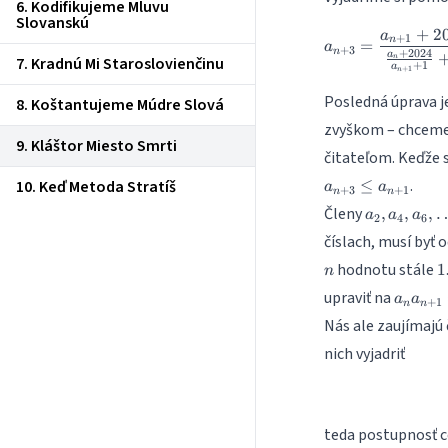
6. Kodifikujeme Mluvu
Slovanskú
+
2
a
+
1
n
=
a
+
3
n
+
2024
a
n
7. Kradnú Mi Staroslovienčinu
+
1
a
+
1
n
Posledná úprava je
8. Koštantujeme Múdre Slová
zvyškom – chceme 
9. Kláštor Miesto Smrti
čitateľom. Keďže 
.
10. Keď Metoda Stratíš
≤
a
a
+
3
+
1
n
n
a_2,
Členy
,
,
,
a
a
a
2
4
6
a_4,
číslach, musí byť
a_6,
1
hodnotu stále
\dots
1
n
a_na_
upraviť na
a
a
+
1
n
n
= 2024
Nás ale zaujímajú
nich vyjadriť
teda postupnosť ce