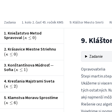
Korešpondenčný matematický seminár
Zadania
1. kolo 2. časť 45. ročník KMS
9. Kláštor Miesto Smrti
R
1. Kniežatstvo Metod
Spravoval
\left(\kappa
(
≤
0
)
9. Klášto
κ
\le 0\right)
2. Krásavice Miestne Striehnu
\left(\kappa
(
≤
0
)
\le 0\right)
κ
Zadanie
3. Konštantínova Múdrosť --
Opravovatelia
Sofia
\left(\kappa
(
≤
1
)
κ
\le 1\right)
Štepi
martin.step
4. Kresťania Majstrami Sveta
\left(\kappa
Ukážeme si viacero
(
≤
2
)
\le 2\right)
κ
tých ostatných. N
aký najmenší môže
5. Klamstva Moravu Sprostíme
\left(\kappa
(
≤
6
)
\le 6\right)
κ
Riešenie cez alge
Vyjadrime si pom