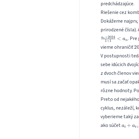
predchádzajúce.
Riešenie cez komb
Dokážeme najprv, ž
prirodzené čísla).
+
2024
. Pre
<
a
a
n
n
1
+
1
2
vieme ohraničiť
2
V postupnosti ted
sebe idúcich dvoj
z dvoch členov vi
musí sa začať opak
rôzne hodnoty. Pos
Preto od nejakéh
cyklus, nezáleží,
vyberieme taký z
a_t +
ako súčet
+
a
a
+
t
t
a_{t+1
= a_t 