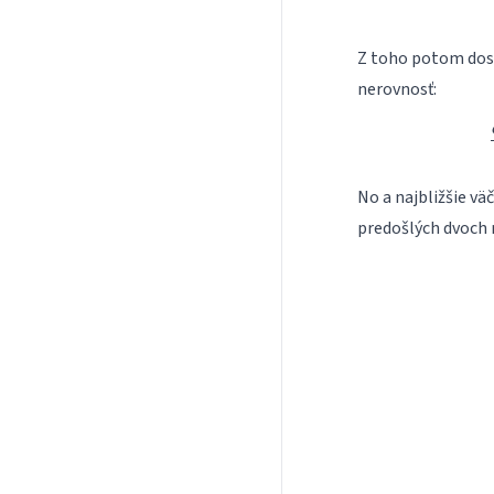
a_1
Z toho potom do
nerovnosť:
No a najbližšie väč
predošlých dvoch 