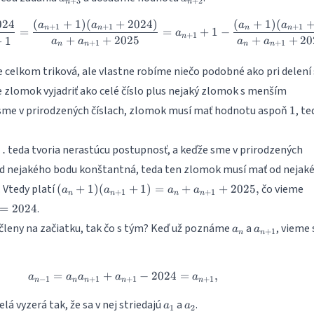
+
3
+
2
n
n
024
(
+
1
)
(
+
2024
)
(
+
1
)
(
a_{n+3} = \frac{a_{n+1} + 2024}{
a
a
a
a
+
1
+
1
+
1
n
n
n
n
=
=
+
1
−
a
+
1
n
+
+
2025
+
+
20
+
1
a
a
a
a
+
1
+
1
n
n
n
n
 celkom triková, ale vlastne robíme niečo podobné ako pri delení
zlomok vyjadriť ako celé číslo plus nejaký zlomok s menším
1
sme v prirodzených číslach, zlomok musí mať hodnotu aspoň
, te
1
teda tvoria nerastúcu postupnosť, a keďže sme v prirodzených
…
 od nejakého bodu konštantná, teda ten zlomok musí mať od nejak
(a_n + 1)
. Vtedy platí
čo vieme
(
+
1
)
(
+
1
)
=
+
+
2025
,
a
a
a
a
+
1
+
1
n
n
n
n
(a_{n+1}
{n+1}
.
=
2024
+ 1) =
a_n
a_{n+1}
 členy na začiatku, tak čo s tým? Keď už poznáme
a
, vieme 
a_n +
a
a
+
1
n
n
a_{n+1}
+ 2025,
=
+
a_{n-1}=a_na_{n+1} + a_{n+1} - 
−
2024
=
,
a
a
a
a
a
−
1
+
1
+
1
+
1
n
n
n
n
n
a_1
a_2
lá vyzerá tak, že sa v nej striedajú
a
.
a
a
1
2