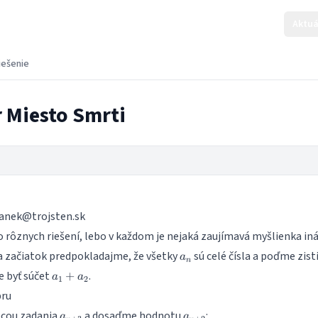
Aktuá
iešenie
r Miesto Smrti
anek@trojsten.sk
 rôznych riešení, lebo v každom je nejaká zaujímavá myšlienka iná
a_n
a začiatok predpokladajme, že všetky
sú celé čísla a poďme zisti
a
n
a_1
 byť súčet
.
+
a
a
1
2
+
bru
a_2
a_{n+3}
a_{n+2}
ocou zadania
a dosaďme hodnotu
:
a
a