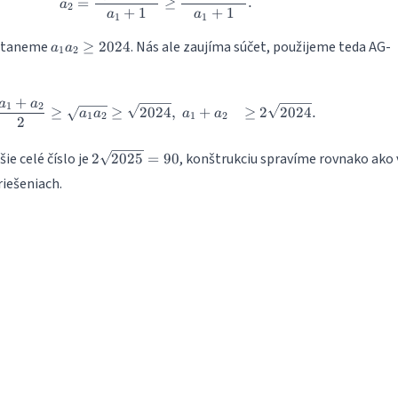
=
≥
.
a
2
+
1
+
1
a
a
1
1
a_1a_2\geq
staneme
. Nás ale zaujíma súčet, použijeme teda AG-
≥
2024
a
a
1
2
2024
+
a
a
\begin{align} \frac{a_1 + a_2}{2}
1
2
≥
≥
2024
,
+
≥
2
2024
.
a
a
a
a
1
2
1
2
2
2\sqrt{2025}
šie celé číslo je
, konštrukciu spravíme rovnako ako 
2
2025
=
90
= 90
riešeniach.