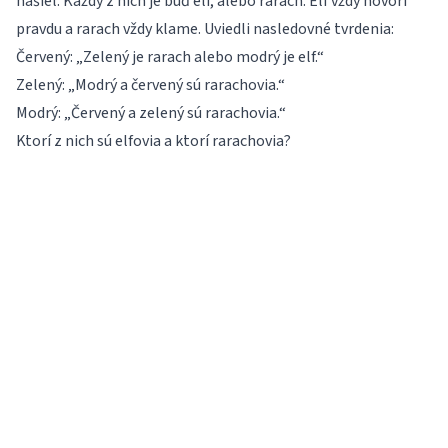
našiel. Každý z nich je buď elf, alebo rarach. Elf vždy hovorí
pravdu a rarach vždy klame. Uviedli nasledovné tvrdenia:
Červený: „Zelený je rarach alebo modrý je elf.“
Zelený: „Modrý a červený sú rarachovia.“
Modrý: „Červený a zelený sú rarachovia.“
Ktorí z nich sú elfovia a ktorí rarachovia?