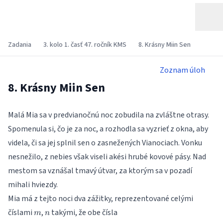
Zadania
3. kolo 1. časť 47. ročník KMS
8. Krásny Miin Sen
Zoznam úloh
8. Krásny Miin Sen
Malá Mia sa v predvianočnú noc zobudila na zvláštne otrasy.
Spomenula si, čo je za noc, a rozhodla sa vyzrieť z okna, aby
videla, či sa jej splnil sen o zasnežených Vianociach. Vonku
nesnežilo, z nebies však viseli akési hrubé kovové pásy. Nad
mestom sa vznášal tmavý útvar, za ktorým sa v pozadí
mihali hviezdy.
Mia má z tejto noci dva zážitky, reprezentované celými
m
n
číslami
,
takými, že obe čísla
m
n