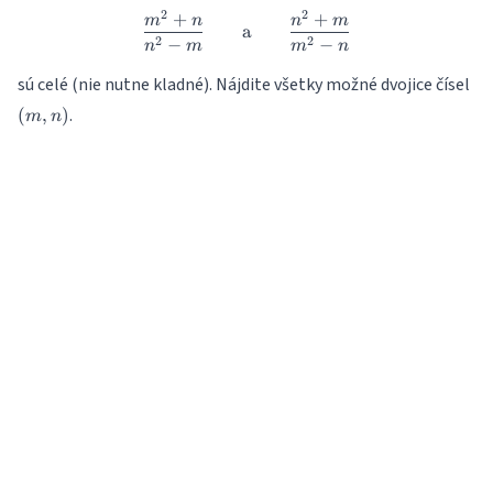
2
2
+
+
\frac{m^2 + n}{n^2 - m} \qq
m
n
n
m
a
2
2
−
−
n
m
m
n
(m
sú celé (nie nutne kladné). Nájdite všetky možné dvojice čísel
n)
.
(
,
)
m
n