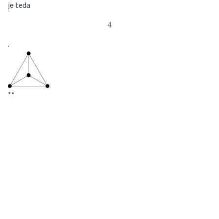
je teda
4
4
.
**