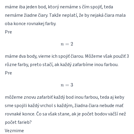
máme iba jeden bod, ktorý nemáme s čím spojiť, teda
nemáme žiadne čiary. Takže neplatí, že by nejaká čiara mala
oba konce rovnakej farby.
Pre
=
n=2
2
n
máme dva body, vieme ich spojiť čiarou. Môžeme však použiť 3
rôzne farby, preto stačí, ak každý zafarbíme inou farbou.
Pre
=
n=3
3
n
môžeme znovu zafarbiť každý bod inou farbou, teda aj keby
sme spojili každý vrchol s každým, žiadna čiara nebude mať
rovnaké konce. Čo sa však stane, ak je počet bodov väčší než
počet farieb?
Vezmime