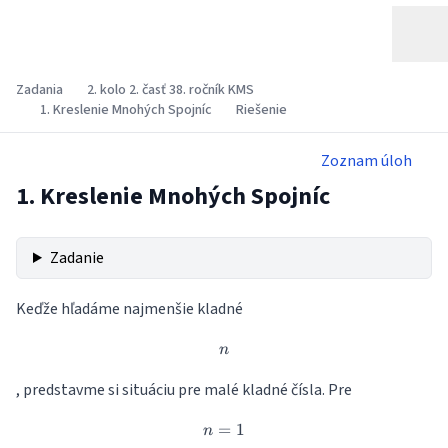
Zadania
2. kolo 2. časť 38. ročník KMS
1. Kreslenie Mnohých Spojníc
Riešenie
Zoznam úloh
1. Kreslenie Mnohých Spojníc
Zadanie
Keďže hľadáme najmenšie kladné
n
n
, predstavme si situáciu pre malé kladné čísla. Pre
=
n=1
1
n