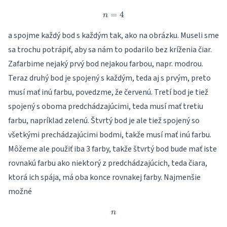
=
n=4
4
n
a spojme každý bod s každým tak, ako na obrázku. Museli sme
sa trochu potrápiť, aby sa nám to podarilo bez kríženia čiar.
Zafarbime nejaký prvý bod nejakou farbou, napr. modrou.
Teraz druhý bod je spojený s každým, teda aj s prvým, preto
musí mať inú farbu, povedzme, že červenú. Tretí bod je tiež
spojený s oboma predchádzajúcimi, teda musí mať tretiu
farbu, napríklad zelenú. Štvrtý bod je ale tiež spojený so
všetkými prechádzajúcimi bodmi, takže musí mať inú farbu.
Môžeme ale použiť iba 3 farby, takže štvrtý bod bude mať iste
rovnakú farbu ako niektorý z predchádzajúcich, teda čiara,
ktorá ich spája, má oba konce rovnakej farby. Najmenšie
možné
n
n