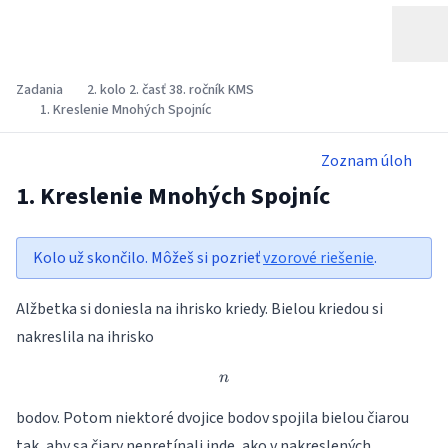
Zadania
2. kolo 2. časť 38. ročník KMS
1. Kreslenie Mnohých Spojníc
Zoznam úloh
1. Kreslenie Mnohých Spojníc
Kolo už skončilo. Môžeš si pozrieť
vzorové riešenie
.
Alžbetka si doniesla na ihrisko kriedy. Bielou kriedou si
nakreslila na ihrisko
n
n
bodov. Potom niektoré dvojice bodov spojila bielou čiarou
tak, aby sa čiary nepretínali inde, ako v nakreslených