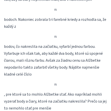
n
n
bodoch. Nakoniec zobrala tri farebné kriedy a rozhodla sa, že
každý z
n
n
bodov, čo nakreslila na začiatku, vyfarbí jednou farbou.
Vyfarbuje ich však tak, aby každé dva body, ktoré sú spojené
čiarou, mali rôznu farbu. Avšak za žiadnu cenu sa Alžbetke
nepodarilo takto zafarbiť všetky body. Nájdite najmenšie
kladné celé číslo
n
n
, pre ktoré sa to mohlo Alžbetke stať. Ako napríklad mohli
vyzerať body a čiary, ktoré na začiatku nakreslila? Prečo sa jej
to nemohlo stať pre menšie