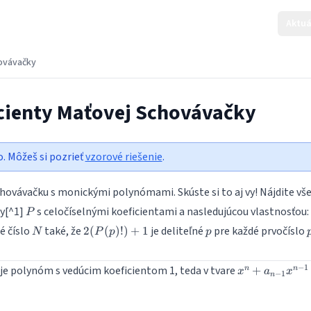
Aktuá
hovávačky
icienty Maťovej Schovávačky
o. Môžeš si pozrieť
vzorové riešenie
.
chovávačku s monickými polynómami. Skúste si to aj vy! Nájdite vš
P
y[^1]
s celočíselnými koeficientami a nasledujúcou vlastnosťou:
P
N
2(P(p)!)
p
é číslo
také, že
je deliteľné
pre každé prvočíslo
2
(
(
)!)
+
1
N
P
p
p
+ 1
x^n +
−
1
e polynóm s vedúcim koeficientom 1, teda v tvare
+
n
n
x
a
x
−
1
n
a_{n-
1}x^{n-
1} +