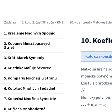
Korešpondenčný matematický seminár
Zadania
2. kolo 2. časť 38. ročník KMS
10. Koeficienty Maťovej Sc
1. Kreslenie Mnohých Spojníc
10. Koef
2. Kopanie Minizápasových
Striel
Kolo už skončil
3. Kráti Marek Symboly
4. Kristínka Maľuje Štvorec
Maťko sa hrá na s
monické polynóm
5. Komparuj Mocnejšiu Stranu
Existuje prirodzen
6. Kolotoč Mnohých Sedadiel
.
N
Monický polynóm j
7. Konečná Množina Symetrie
.
…
+
+
a
x
a
1
0
8. Kričiaca Mnohodetná