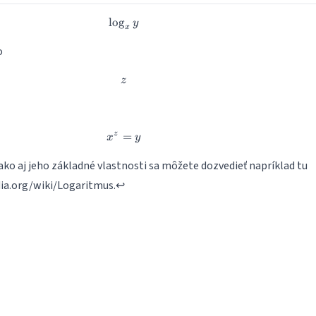
l
o
g
\log_xy
y
x
o
z
z
=
x^z=y
z
x
y
 ako aj jeho základné vlastnosti sa môžete dozvedieť napríklad tu
dia.org/wiki/Logaritmus
.
↩