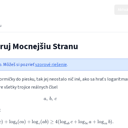
Aktuá
u
ruj Mocnejšiu Stranu
o. Môžeš si pozrieť
vzorové riešenie
.
formičky do piesku, tak jej neostalo nič iné, ako sa hrať s logaritma
e všetky trojice reálnych čísel
,
a,\, b,\, c
,
a
b
c
:
)
+
l
o
g
(
)
+
l
o
g
(
)
≥
\log_{a}(bc)+\log_b(ca)+\log_c(a
4
(
l
o
g
+
l
o
g
+
l
o
g
)
.
c
c
a
ab
c
a
b
b
c
ab
b
c
c
a