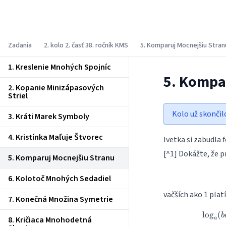
Korešpondenčný matematický seminár
Zadania
2. kolo 2. časť 38. ročník KMS
5. Komparuj Mocnejšiu Stran
1. Kreslenie Mnohých Spojníc
5. Kompa
2. Kopanie Minizápasových
Striel
Kolo už skončil
3. Kráti Marek Symboly
4. Kristínka Maľuje Štvorec
Ivetka si zabudla 
[^1] Dokážte, že pr
5. Komparuj Mocnejšiu Stranu
6. Kolotoč Mnohých Sedadiel
väčších ako 1 platí
7. Konečná Množina Symetrie
l
o
g
(
b
8. Kričiaca Mnohodetná
a