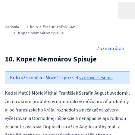
Zadania
1. kolo 2. časť 46. ročník KMS
10. Kopec Memoárov Spisuje
Zoznam úloh
10. Kopec Memoárov Spisuje
Kolo už skončilo. Môžeš si pozrieť
vzorové riešenie
.
Keď si Matúš Móric Michal František Serafín August uvedomil,
že mu okrem problémov domorodcov môžu hroziť problémy
aj od francúzskeho kráľa, rozhodol sa nečakať na závery
vyšetrovania Obchodnej inšpekcie a nenápadne aj s rodinou
zdúchol z ostrova. Doplavili sa až do Anglicka. Aby mali z