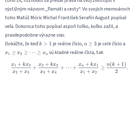
čoho žiť, rozhodol sa predať práva na svoj životopis s
výstižným názvom „Pamäti a cesty“. Vo svojich memoároch
toho Matúš Móric Michal František Serafín August popísal
veľa. Dokonca toho popísal aspoň toľko, koľko zažil, a
pravdepodobne výrazne viac.
k
n\geq
x_1
Dokážte, že keď
je reálne číslo,
je celé číslo a
>
1
≥
3
k
n
>
3
\geq
sú kladné reálne čísla, tak
≥
≥
⋯
≥
x
x
x
1
2
1
x_2
n
\geq
+
+
+
(
+
1
)
\frac{x_1+kx_2}{x_2+x_3} 
x
k
x
x
k
x
x
k
x
n
k
1
2
2
3
1
n
\cdot
+
+
⋯
+
≥
.
+
+
+
2
x
x
x
x
x
x
2
3
3
4
1
2
\geq
x_n