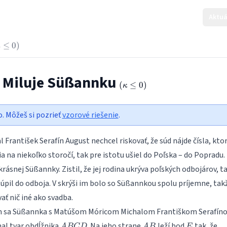
Aktuá
eft(\kappa
≤
0
)
κ
e 0\right)
u Miluje Süßannku
\left(\kappa
(
≤
0
)
κ
\le 0\right)
o. Môžeš si pozrieť
vzorové riešenie
.
 František Serafín August nechcel riskovať, že súd nájde čísla, kto
a na niekoľko storočí, tak pre istotu ušiel do Poľska – do Popradu.
krásnej Süßannky. Zistil, že jej rodina ukrýva poľských odbojárov, t
túpil do odboja. V skrýši im bolo so Süßannkou spolu príjemne, tak
ť nič iné ako svadba.
ým sa Süßannka s Matúšom Móricom Michalom Františkom Serafín
ABCD
AB
E
al tvar obdĺžnika
. Na jeho strane
leží bod
tak, že
A
BC
D
A
B
E