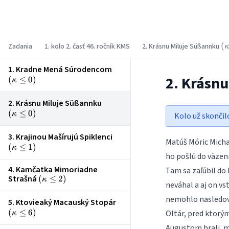
Korešpondenčný matematický seminár
\l
(
Zadania
1. kolo 2. časť 46. ročník KMS
2. Krásnu Miluje Süßannku
\l
1. Kradne Mená Súrodencom
\left(\kappa
2. Krásn
(
≤
0
)
\le 0\right)
κ
2. Krásnu Miluje Süßannku
\left(\kappa
(
≤
0
)
\le 0\right)
κ
Kolo už skončil
3. Krajinou Mašírujú Spiklenci
\left(\kappa
Matúš Móric Michal
(
≤
1
)
\le 1\right)
κ
ho pošlú do väzeni
4. Kamčatka Mimoriadne
Tam sa zaľúbil do 
Strašná
\left(\kappa
(
≤
2
)
κ
neváhal a aj on vs
\le 2\right)
nemohlo nasledova
5. Ktovieaký Macauský Stopár
\left(\kappa
(
≤
6
)
\le 6\right)
Oltár, pred ktor
κ
Augustom brali, m