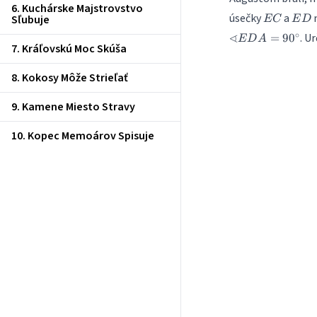
6. Kuchárske Majstrovstvo
EC
ED
úsečky
a
m
Sľubuje
EC
E
D
∘
∢
. U
=
9
0
E
D
A
7. Kráľovskú Moc Skúša
8. Kokosy Môže Strieľať
9. Kamene Miesto Stravy
10. Kopec Memoárov Spisuje