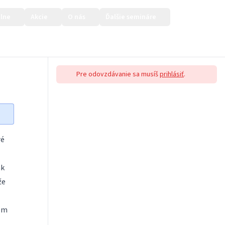
lne
Akcie
O nás
Ďalšie semináre
Prihlásiť sa
Pre odovzdávanie sa musíš
prihlásiť
.
ré
ak
že
om