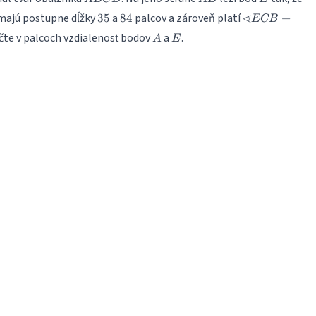
35
84
\sphericalang
∢
ajú postupne dĺžky
a
palcov a zároveň platí
35
84
+
ECB
ECB +
A
E
rčte v palcoch vzdialenosť bodov
a
.
A
E
\sphericalang
EDA
=90^\circ