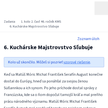
Zadania
1. kolo 2. časť 46. ročník KMS
6. Kuchárske Majstrovstvo Sľubuje
Zoznam úloh
6. Kuchárske Majstrovstvo Sľubuje
Kolo už skončilo. Môžeš si pozrieť
vzorové riešenie
.
Keď sa Matúš Móric Michal František Serafín August konečne
dostal do Európy, hneď sa ponáhľal za svojou ženou
Süßannkou a ich synom. Po jeho príchode dostal správy z
Francúzska, kde sa o ňom dopočul tamojší kráľ a mal preňho
prácu národného významu. Matúš Móric Michal František