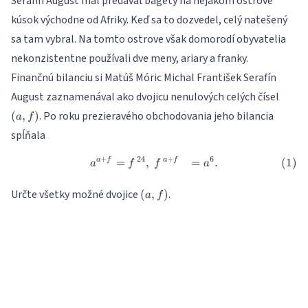
Serafín August mal predávať bagety na nejakom ostrove
kúsok východne od Afriky. Keď sa to dozvedel, celý natešený
sa tam vybral. Na tomto ostrove však domorodí obyvatelia
nekonzistentne používali dve meny, ariary a franky.
Finančnú bilanciu si Matúš Móric Michal František Serafín
(a,f)
August zaznamenával ako dvojicu nenulových celých čísel
. Po roku prezieravého obchodovania jeho bilancia
(
,
)
a
f
spĺňala
+
24
+
6
\begin{align} a^{a+f}&=f^{
=
,
=
.
a
f
a
f
a
f
f
a
(a,
Určte všetky možné dvojice
.
(
,
)
a
f
f)