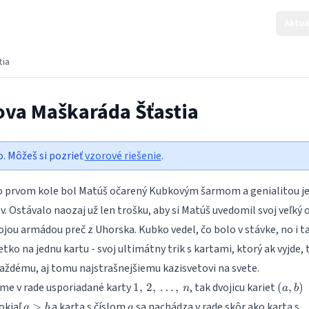
Aktuá
tia
ova Maškaráda Šťastia
o. Môžeš si pozrieť
vzorové riešenie
.
o prvom kole bol Matúš očarený Kubkovým šarmom a genialitou j
v. Ostávalo naozaj už len trošku, aby si Matúš uvedomil svoj veľký
svojou armádou preč z Uhorska. Kubko vedel, čo bolo v stávke, no i t
etko na jednu kartu - svoj ultimátny trik s kartami, ktorý ak vyjde, 
každému, aj tomu najstrašnejšiemu kazisvetovi na svete.
1,\, 2,\,
(a,
e v rade usporiadané karty
, tak dvojicu kariet
1
,
2
,
…
,
(
,
)
n
a
b
\dots,\,
b)
a
a
pokiaľ
a karta s číslom
sa nachádza v rade skôr ako karta s
>
a
b
a