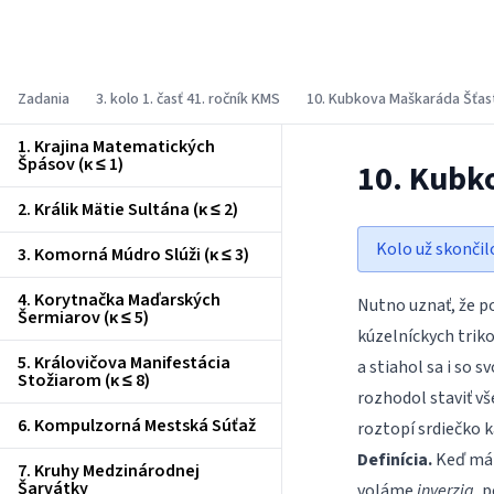
Korešpondenčný matematický seminár
Zadania
3. kolo 1. časť 41. ročník KMS
10. Kubkova Maškaráda Šťas
1. Krajina Matematických
Špásov (κ ≤ 1)
10. Kubk
2. Králik Mätie Sultána (κ ≤ 2)
Kolo už skončil
3. Komorná Múdro Slúži (κ ≤ 3)
4. Korytnačka Maďarských
Nutno uznať, že p
Šermiarov (κ ≤ 5)
kúzelníckych triko
5. Královičova Manifestácia
a stiahol sa i so 
Stožiarom (κ ≤ 8)
rozhodol staviť vš
6. Kompulzorná Mestská Súťaž
roztopí srdiečko 
Definícia.
Keď mám
7. Kruhy Medzinárodnej
Šarvátky
voláme
inverzia
, 