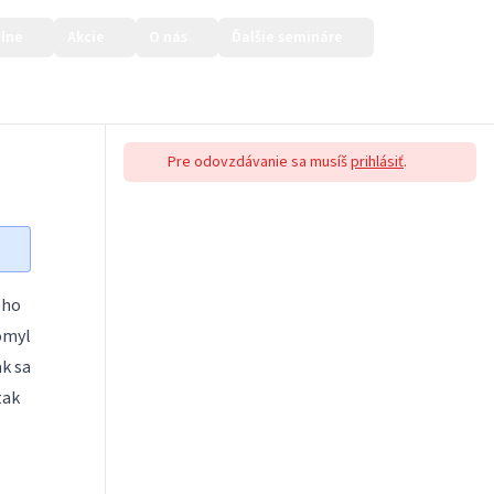
lne
Akcie
O nás
Ďalšie semináre
Prihlásiť sa
Pre odovzdávanie sa musíš
prihlásiť
.
eho
 omyl
ak sa
tak