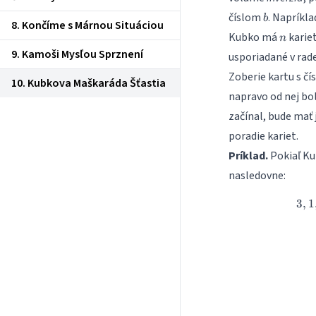
b
číslom
. Napríkla
b
8. Končíme s Márnou Situáciou
n
Kubko má
kariet
n
9. Kamoši Mysľou Sprznení
usporiadané v rad
Zoberie kartu s č
10. Kubkova Maškaráda Šťastia
napravo od nej bo
začínal, bude mať 
poradie kariet.
Príklad.
Pokiaľ Ku
nasledovne:
3
,
1