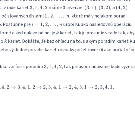
n
>
3,1,4,2
3
(3,1)
(3,2)
(4,2)
d, v rade kariet
máme
inverzie:
,
, a
.
3
,
1
,
4
,
2
3
(
3
,
1
)
(
3
,
2
)
(
4
,
2
)
b
1,\,2,\,\dots,\,
 očíslovaných číslami
, ktoré má v nejakom poradí
1
,
2
,
…
,
n
n
i = 1,
e. Postupne pre
urobí Kubko nasledovnú operáciu:
=
1
,
2
,
…
,
i
n
2,
i
k
íslom
a keď naľavo od nej je
kariet, tak ju presunie v rade tak, aby
i
k
\dots,
k
lo
kariet. Dokážte, že bez ohľadu na to, s akým poradím kariet K
n
k
jeho výsledné poradie kariet rovnaký počet inverzií ako počiatočn
3,1,4,2
bko začína s poradím
, tak preusporiadavanie bude vyzera
3
,
1
,
4
,
2
,
4
,
2
→
3
,
4
,
1
,
2
→
2
,
3
,
3,1,4,2\to 3,4,1,2\to 2,3,4,1\to 2,4,
4
,
1
→
2
,
4
,
3
,
1
→
2
,
3
,
4
,
1.