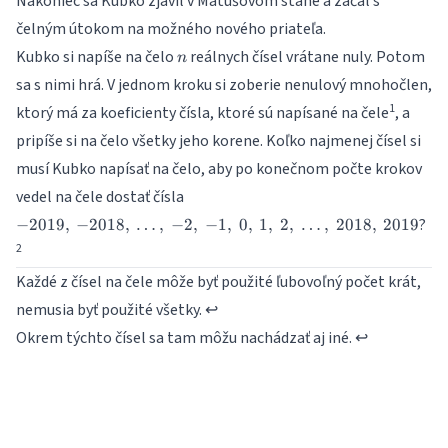
Nakoniec sa Kubko zjavil v Matúšovom stane a začal s
čelným útokom na možného nového priateľa.
n
Kubko si napíše na čelo
reálnych čísel vrátane nuly. Potom
n
sa s nimi hrá. V jednom kroku si zoberie nenulový mnohočlen,
1
ktorý má za koeficienty čísla, ktoré sú napísané na čele
, a
pripíše si na čelo všetky jeho korene. Koľko najmenej čísel si
musí Kubko napísať na čelo, aby po konečnom počte krokov
-2019,\,
vedel na čele dostať čísla
-2018,\
?
−
2019
,
−
2018
,
…
,
−
2
,
−
1
,
0
,
1
,
2
,
…
,
2018
,
2019
\dots,\
2
-2,\
-1,\ 0,\
Každé z čísel na čele môže byť použité ľubovoľný počet krát,
1,\ 2,\
nemusia byť použité všetky.
↩
\dots,\
2018,\
Okrem týchto čísel sa tam môžu nachádzať aj iné.
↩
2019