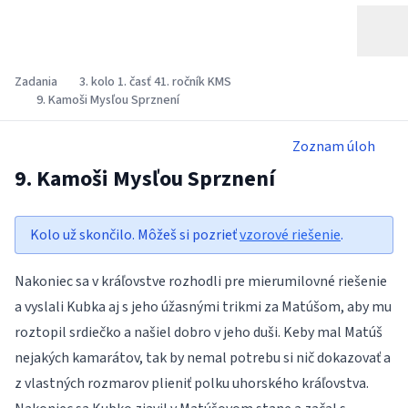
Zadania
3. kolo 1. časť 41. ročník KMS
9. Kamoši Mysľou Sprznení
Zoznam úloh
9. Kamoši Mysľou Sprznení
Kolo už skončilo. Môžeš si pozrieť
vzorové riešenie
.
Nakoniec sa v kráľovstve rozhodli pre mierumilovné riešenie
a vyslali Kubka aj s jeho úžasnými trikmi za Matúšom, aby mu
roztopil srdiečko a našiel dobro v jeho duši. Keby mal Matúš
nejakých kamarátov, tak by nemal potrebu si nič dokazovať a
z vlastných rozmarov plieniť polku uhorského kráľovstva.