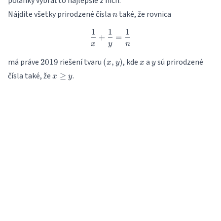
poľahky vybrať to najlepšie z nich.
n
Nájdite všetky prirodzené čísla
také, že rovnica
n
1
1
1
\frac{1}{x}+\frac{1}{y}=\
+
=
x
y
n
2019
(x,y)
x
y
má práve
riešení tvaru
, kde
a
sú prirodzené
2019
(
,
)
x
y
x
y
x\geq
čísla také, že
.
≥
x
y
y