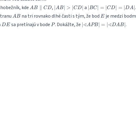
AB
|AB|
|BC|
ichobežník, kde
,
a
.
∥
∣
∣
>
∣
∣
∣
∣
=
∣
∣
=
∣
∣
A
B
C
D
A
B
C
D
BC
C
D
D
A
\parallel
>
=
AB
E
stranu
na tri rovnako dlhé časti s tým, že bod
je medzi bodm
A
B
E
CD
|CD|
|CD|
DE
P
|\sphericalangle
∢
∢
a
sa pretínajú v bode
. Dokážte, že
.
∣
=
∣
=
∣
∣
D
E
P
A
PB
D
A
B
APB| =
|DA|
|\sphericalangle
DAB|