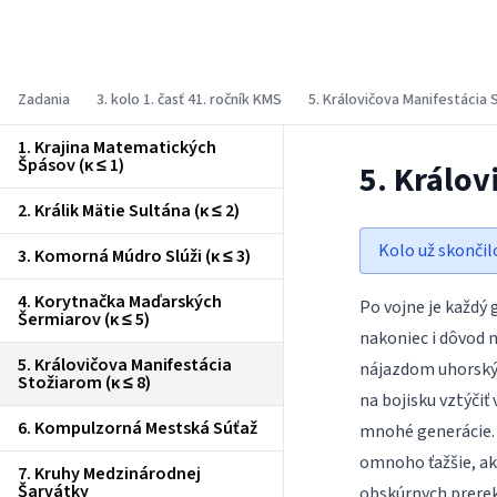
Korešpondenčný matematický seminár
Zadania
3. kolo 1. časť 41. ročník KMS
5. Královičova Manifestácia 
1. Krajina Matematických
Špásov (κ ≤ 1)
5. Králov
2. Králik Mätie Sultána (κ ≤ 2)
Kolo už skončil
3. Komorná Múdro Slúži (κ ≤ 3)
4. Korytnačka Maďarských
Po vojne je každý 
Šermiarov (κ ≤ 5)
nakoniec i dôvod 
5. Královičova Manifestácia
nájazdom uhorskýc
Stožiarom (κ ≤ 8)
na bojisku vztýčiť
6. Kompulzorná Mestská Súťaž
mnohé generácie. U
omnoho ťažšie, ak
7. Kruhy Medzinárodnej
Šarvátky
obskúrnych prerek