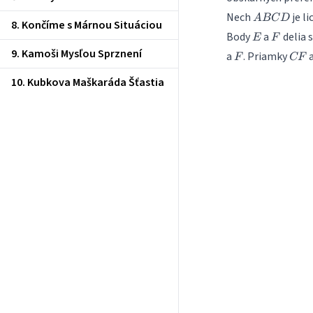
ABCD
Nech
je l
A
BC
D
8. Končíme s Márnou Situáciou
E
F
Body
a
delia 
E
F
9. Kamoši Mysľou Sprznení
F
CF
a
. Priamky
F
CF
10. Kubkova Maškaráda Šťastia