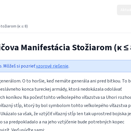
Aktuá
Stožiarom (κ ≤ 8)
ičova Manifestácia Stožiarom (κ ≤ 
o. Môžeš si pozrieť
vzorové riešenie
.
generálom. O to horšie, keď nemáte generála ani pred bitkou. To b
neslávneho konca tureckej armády, ktorá nedokázala odolávať
h koníkov. Na počesť tohto veľkolepého víťazstva sa Uhori rozhod
 víťazný stĺp, ktorý by bol symbolom tohto veľkolepého víťazstva p
kázalo sa však, že vztýčiť víťazný stĺp len tak uprostred bojiska je
o sa predpokladalo a na jeho vztýčenie bude potrebných kopec
vizít. Veď usúďte sami: