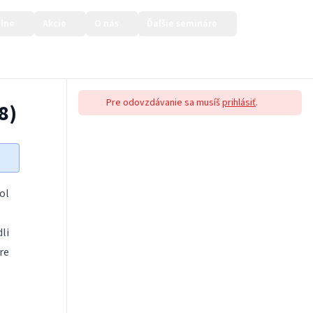
lne
Akcie
O nás
Ďalšie semináre
Prihlásiť sa
Pre odovzdávanie sa musíš
prihlásiť
.
8)
ol
li
re