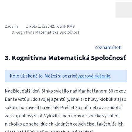
Zadania
2. kolo 1. časť 42. ročník KMS
3. Kognitívna Matematická Spoločnosť
Zoznam úloh
3. Kognitívna Matematická Spoločnosť
Kolo už skončilo. Môžeš si pozrieť
vzorové riešenie
.
Nadišiel ďalší deň. Slnko svietilo nad Manhattanom 50 rokov.
Dante vstúpil do svojej agentúry, sňal si z hlavy klobúk a aj so
sakom ho zavesil na vešiak. Prešiel zo päť metrov a sadol si
za svoj dubový stôl. Vyložil si naň nohy a z vrecka vytiahol
niekoľko po sebe idúcich kladných celých čísel takých, že ich
1000