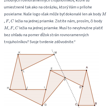
zhodných rovnoramenných trojuholníkov, ktoré sú
umiestnené tak ako na obrázku, ktorý Vám v prílohe
M
posielame. Naše logo však môže byť dokonalé len ak body
M
F
C
M
,
,
ležia na jednej priamke. Zistite nám, prosím, či body
F
C
F
C
,
,
ležia na jednej priamke. Musí to nevyhnutne platiť
M
F
C
bez ohľadu na pomer dĺžok strán rovnoramenných
trojuholníkov? Svoje tvrdenie zdôvodnite.“