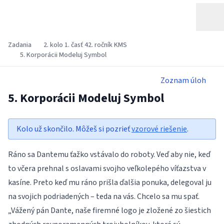
Zadania
2. kolo 1. časť 42. ročník KMS
5. Korporácii Modeluj Symbol
Zoznam úloh
5. Korporácii Modeluj Symbol
Kolo už skončilo. Môžeš si pozrieť
vzorové riešenie
.
Ráno sa Dantemu ťažko vstávalo do roboty. Veď aby nie, keď
to včera prehnal s oslavami svojho veľkolepého víťazstva v
kasíne. Preto keď mu ráno prišla ďalšia ponuka, delegoval ju
na svojich podriadených – teda na vás. Chcelo sa mu spať.
„Vážený pán Dante, naše firemné logo je zložené zo šiestich