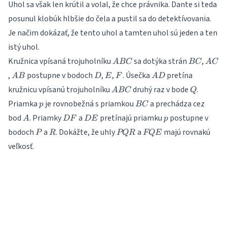
Uhol sa však len krútil a volal, že chce právnika. Dante si teda
posunul klobúk hlbšie do čela a pustil sa do detektívovania.
Je načim dokázať, že tento uhol a tamten uhol sú jeden a ten
istý uhol.
ABC
BC
AC
Kružnica vpísaná trojuholníku
sa dotýka strán
,
A
BC
BC
A
C
AB
D
E
F
AD
,
postupne v bodoch
,
,
. Úsečka
pretína
A
B
D
E
F
A
D
ABC
Q
kružnicu vpísanú trojuholníku
druhý raz v bode
.
A
BC
Q
p
BC
Priamka
je rovnobežná s priamkou
a prechádza cez
p
BC
A
DF
DE
p
bod
. Priamky
a
pretínajú priamku
postupne v
A
D
F
D
E
p
P
R
PQR
FQE
bodoch
a
. Dokážte, že uhly
a
majú rovnakú
P
R
PQR
FQE
veľkosť.