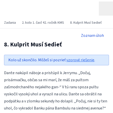
Zadania
2. kolo 1. časť 42. ročník KMS
8. Kulprit Musí Sedieť
Zoznam úloh
8. Kulprit Musí Sedieť
Kolo už skončilo. Môžeš si pozrieť
vzorové riešenie
.
Dante nakúpil náboje a pristúpil k Jerrymu. „Dočuj,
prisámvačku, občas sa mi marí, že máš za pultom
zašmodrchaného nejakého gan-“ V tú ranu spoza pultu
vyskočil vysoký uhol a vyrazil na ulicu. Dante sa obrátil na
podpätku a v zlomku sekundy ho dolapil. „Počuj, nie si ty ten
uhol, čo vykradol Banku pána Bambulu na siedmej avenue?“