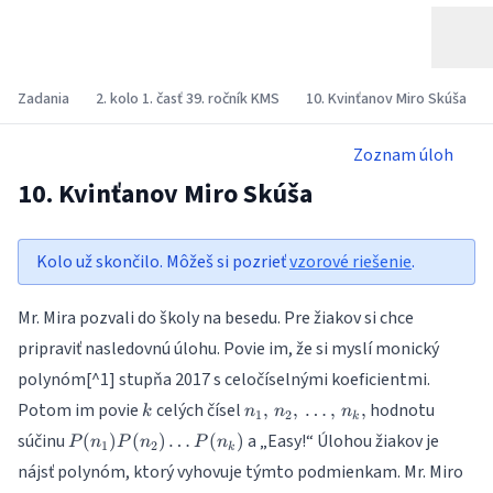
Zadania
2. kolo 1. časť 39. ročník KMS
10. Kvinťanov Miro Skúša
Zoznam úloh
10. Kvinťanov Miro Skúša
Kolo už skončilo. Môžeš si pozrieť
vzorové riešenie
.
Mr. Mira pozvali do školy na besedu. Pre žiakov si chce
pripraviť nasledovnú úlohu. Povie im, že si myslí monický
polynóm[^1] stupňa 2017 s celočíselnými koeficientmi.
k
n_1,\,n_2,\,\dots,\,n_k\text{
Potom im povie
celých čísel
hodnotu
,
,
…
,
,
k
n
n
n
1
2
k
P(n_1)P(n_2)\dots
súčinu
a „Easy!“ Úlohou žiakov je
(
)
(
)
…
(
)
P
n
P
n
P
n
1
2
k
P(n_k)
nájsť polynóm, ktorý vyhovuje týmto podmienkam. Mr. Miro