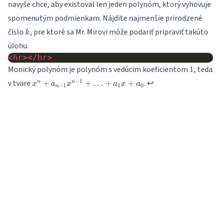
navyše chce, aby existoval len jeden polynóm, ktorý vyhovuje
spomenutým podmienkam. Nájdite najmenšie prirodzené
k
číslo
, pre ktoré sa Mr. Mirovi môže podariť pripraviť takúto
k
úlohu.
<hr></hr>
1
Monický polynóm je polynóm s vedúcim koeficientom
, teda
1
x^n +
−
1
v tvare
.
↩
+
+
…
+
+
n
n
x
a
x
a
x
a
−
1
1
0
n
a_{n-
1}x^{n-
1} +
\ldots
+ a_1x
+ a_0