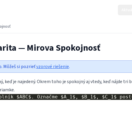
Aktuá
ojnosť
arita — Mirova Spokojnosť
o. Môžeš si pozrieť
vzorové riešenie
.
ný, keď je najedený. Okrem toho je spokojný aj vtedy, keď nájde tri 
priamke.