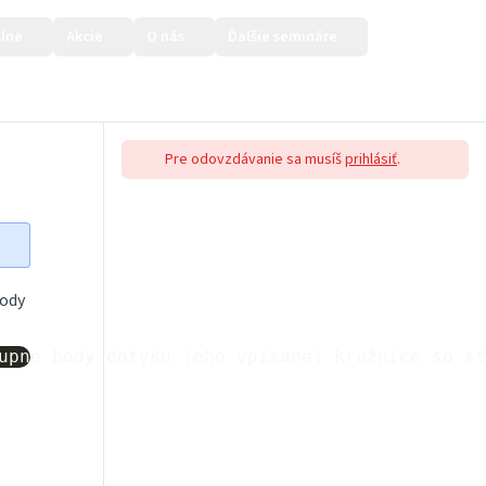
lne
Akcie
O nás
Ďalšie semináre
Prihlásiť sa
Pre odovzdávanie sa musíš
prihlásiť
.
body