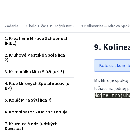
Korešpondenčný matematický seminár
Zadania
2. kolo 1. časť 39. ročník KMS
9. Kolinearita — Mirova Spok
1. Kreatívne Mirove Schopnosti
(κ ≤ 1)
9. Koline
2. Kruhové Mestské Spoje (κ ≤
2)
Kolo už skončil
3. Kriminálka Miro Slúži (κ ≤ 3)
Mr. Miro je spokoj
4. Klub Mirových Spoluhráčov (κ
≤ 4)
ležiace na jednej 
5. Koláč Mira Sýti (κ ≤ 7)
6. Kombinatoriku Miro Stopuje
7. Kružnice Medziľudských
Súvislostí