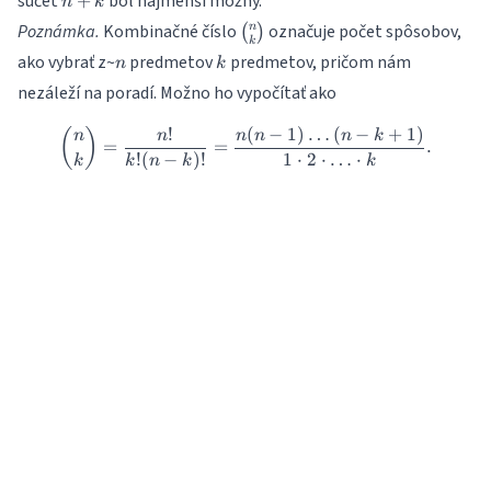
súčet
bol najmenší možný.
+
n
k
\binom{n}
Poznámka.
Kombinačné číslo
označuje počet spôsobov,
n
(
)
k
{k}
n
k
ako vybrať z~
predmetov
predmetov, pričom nám
n
k
nezáleží na poradí. Možno ho vypočítať ako
!
(
−
1
)
…
(
−
+
1
)
\binom{n}{k} = \frac{n!}{k!
(
)
n
n
n
n
n
k
=
=
.
!
(
−
)!
1
⋅
2
⋅
…
⋅
k
k
n
k
k