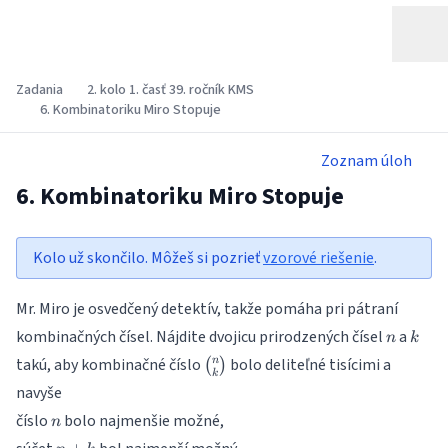
Zadania
2. kolo 1. časť 39. ročník KMS
6. Kombinatoriku Miro Stopuje
Zoznam úloh
6. Kombinatoriku Miro Stopuje
Kolo už skončilo. Môžeš si pozrieť
vzorové riešenie
.
Mr. Miro je osvedčený detektív, takže pomáha pri pátraní
n
k
kombinačných čísel. Nájdite dvojicu prirodzených čísel
a
n
k
\binom{n}
takú, aby kombinačné číslo
bolo deliteľné tisícimi a
n
(
)
k
{k}
navyše
n
číslo
bolo najmenšie možné,
n
n+k