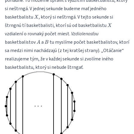
poriadne. To môžeme spraviť s využitím basketbalistu, ktorý
si neštrngá. V jednej sekunde budeme mať jedného
X
basketbalistu
, ktorý si neštrngá. V tejto sekunde si
X
X
štrngnú tí basketbalisti, ktorí sú od basketbalistu
X
vzdialení o rovnaký počet miest.
Vzdialenosťou
A
B
basketbalistov
a
tu myslíme počet basketbalistov, ktorí
A
B
sa medzi nimi nachádzajú (z tej kratšej strany). „Otáčanie“
realizujeme tým, že v každej sekunde si zvolíme iného
basketbalistu, ktorý si nebude štrngať.