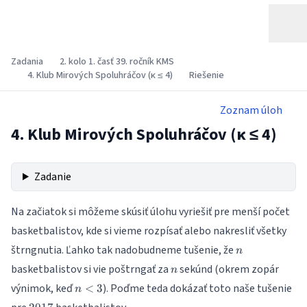
Zadania
2. kolo 1. časť 39. ročník KMS
4. Klub Mirových Spoluhráčov (κ ≤ 4)
Riešenie
Zoznam úloh
4. Klub Mirových Spoluhráčov (κ ≤ 4)
Zadanie
Na začiatok si môžeme skúsiť úlohu vyriešiť pre menší počet
basketbalistov, kde si vieme rozpísať alebo nakresliť všetky
n
štrngnutia. Ľahko tak nadobudneme tušenie, že
n
n
basketbalistov si vie poštrngať za
sekúnd (okrem zopár
n
n
výnimok, keď
). Poďme teda dokázať toto naše tušenie
<
3
n
<
2017