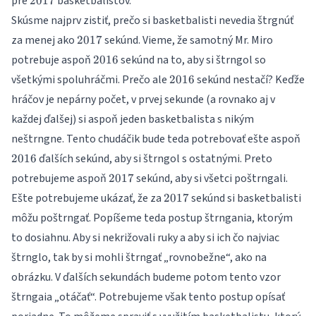
pre
basketbalistov.
2017
3
Skúsme najprv zistiť, prečo si basketbalisti nevedia štrgnúť
2017
za menej ako
sekúnd. Vieme, že samotný Mr. Miro
2017
2016
potrebuje aspoň
sekúnd na to, aby si štrngol so
2016
2016
všetkými spoluhráčmi. Prečo ale
sekúnd nestačí? Keďže
2016
hráčov je nepárny počet, v prvej sekunde (a rovnako aj v
každej ďalšej) si aspoň jeden basketbalista s nikým
20
neštrngne. Tento chudáčik bude teda potrebovať ešte aspoň
ďalších sekúnd, aby si štrngol s ostatnými. Preto
2016
2017
potrebujeme aspoň
sekúnd, aby si všetci poštrngali.
2017
2017
Ešte potrebujeme ukázať, že za
sekúnd si basketbalisti
2017
môžu poštrngať. Popíšeme teda postup štrngania, ktorým
to dosiahnu. Aby si nekrižovali ruky a aby si ich čo najviac
štrnglo, tak by si mohli štrngať „rovnobežne“, ako na
obrázku. V ďalších sekundách budeme potom tento vzor
štrngaia „otáčať“. Potrebujeme však tento postup opísať