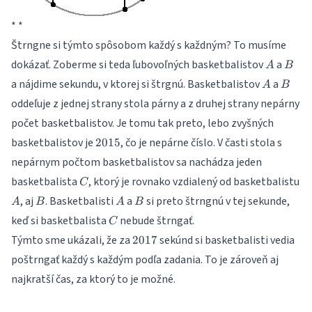
* *
Štrngne si týmto spôsobom každý s každným? To musíme
A
B
dokázať. Zoberme si teda ľubovoľných basketbalistov
a
A
B
A
B
a nájdime sekundu, v ktorej si štrgnú. Basketbalistov
a
A
B
oddeľuje z jednej strany stola párny a z druhej strany nepárny
počet basketbalistov. Je tomu tak preto, lebo zvyšných
2015
basketbalistov je
, čo je nepárne číslo. V časti stola s
2015
nepárnym počtom basketbalistov sa nachádza jeden
C
basketbalista
, ktorý je rovnako vzdialený od basketbalistu
C
A
B
A
B
, aj
. Basketbalisti
a
si preto štrngnú v tej sekunde,
A
B
A
B
C
keď si basketbalista
nebude štrngať.
C
2017
Týmto sme ukázali, že za
sekúnd si basketbalisti vedia
2017
poštrngať každý s každým podľa zadania. To je zároveň aj
najkratší čas, za ktorý to je možné.