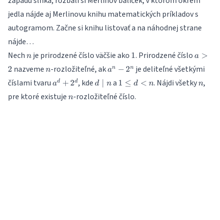
západu slnka, rozbalí si Merlinov balíček, v ktorom okrem
jedla nájde aj Merlinovu knihu matematických príkladov s
autogramom. Začne si knihu listovať a na náhodnej strane
nájde…
n
1
a
Nech
je prirodzené číslo väčšie ako
. Prirodzené číslo
1
>
n
a
>
n
a^n
nazveme
-rozložiteľné, ak
je deliteľné všetkými
2
−
2
n
n
n
a
2
-
a^d
d
1\le
n
číslami tvaru
, kde
a
. Nájdi všetky
,
+
2
∣
1
≤
<
d
d
a
d
n
d
n
n
2^n
+
\mid
d <
n
pre ktoré existuje
-rozložiteľné číslo.
n
2^d
n
n