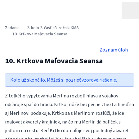
Zadania
2. kolo 2. časť 43. ročník KMS
10. Krtkova Maľovacia Seansa
Zoznam úloh
10. Krtkova Maľovacia Seansa
Kolo už skončilo. Môžeš si pozrieť
vzorové riešenie
.
Z toľkého vypytovania Merlina rozbolí hlava a vojakov
odčaruje späť do hradu. Krtko môže bezpečne zliezť a hneď sa
aj Merlinovi poďakuje. Krtko sa s Merlinom rozlúči, že ide
maľovať akvarely krajiniek, na čo mu Merlin dá balíček s
jedlom na cestu. Keď Krtko domaľuje svoj posledný akvarel