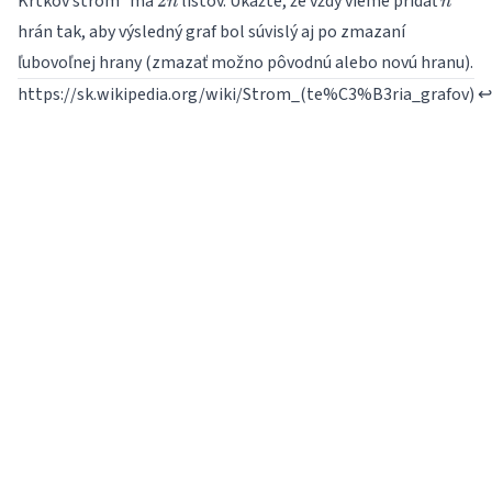
Krtkov strom
má
listov. Ukážte, že vždy vieme pridať
2
n
n
hrán tak, aby výsledný graf bol súvislý aj po zmazaní
ľubovoľnej hrany (zmazať možno pôvodnú alebo novú hranu).
https://sk.wikipedia.org/wiki/Strom_(te%C3%B3ria_grafov)
↩