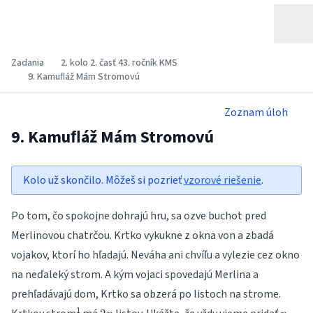
Zadania
2. kolo 2. časť 43. ročník KMS
9. Kamuﬂáž Mám Stromovú
Zoznam úloh
9. Kamuﬂáž Mám Stromovú
Kolo už skončilo. Môžeš si pozrieť
vzorové riešenie
.
Po tom, čo spokojne dohrajú hru, sa ozve buchot pred
Merlinovou chatrčou. Krtko vykukne z okna von a zbadá
vojakov, ktorí ho hľadajú. Neváha ani chvíľu a vylezie cez okno
na neďaleký strom. A kým vojaci spovedajú Merlina a
prehľadávajú dom, Krtko sa obzerá po listoch na strome.
2n
n
1