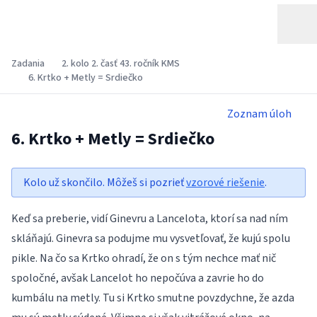
Zadania
2. kolo 2. časť 43. ročník KMS
6. Krtko + Metly = Srdiečko
Zoznam úloh
6. Krtko + Metly = Srdiečko
Kolo už skončilo. Môžeš si pozrieť
vzorové riešenie
.
Keď sa preberie, vidí Ginevru a Lancelota, ktorí sa nad ním
skláňajú. Ginevra sa podujme mu vysvetľovať, že kujú spolu
pikle. Na čo sa Krtko ohradí, že on s tým nechce mať nič
spoločné, avšak Lancelot ho nepočúva a zavrie ho do
kumbálu na metly. Tu si Krtko smutne povzdychne, že azda