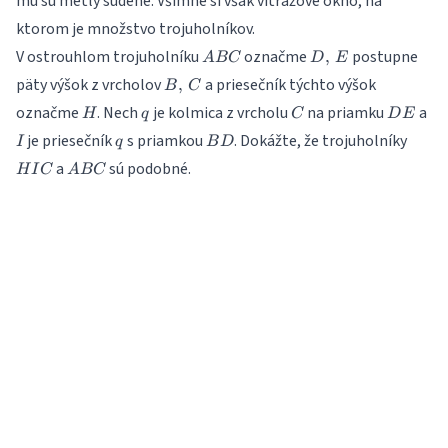
mu sú metly súdené. Všimne si však vitrážové okno, na
ktorom je množstvo trojuholníkov.
ABC
D,\,
V ostrouhlom trojuholníku
označme
postupne
,
A
BC
D
E
E
B,\,
päty výšok z vrcholov
a priesečník týchto výšok
,
B
C
C
H
q
C
DE
I
označme
. Nech
je kolmica z vrcholu
na priamku
a
H
q
C
D
E
q
BD
HIC
je priesečník
s priamkou
. Dokážte, že trojuholníky
I
q
B
D
ABC
a
sú podobné.
H
I
C
A
BC