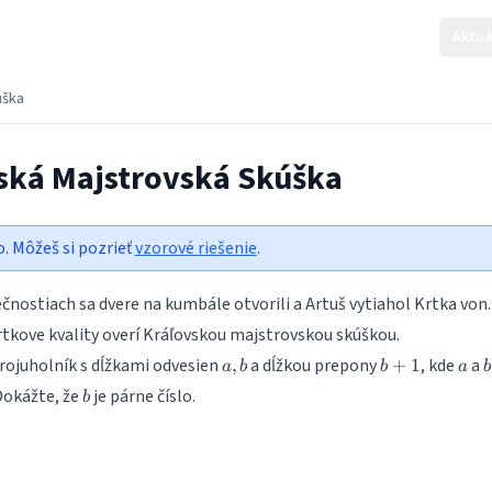
Aktuá
úška
vská Majstrovská Skúška
o. Môžeš si pozrieť
vzorové riešenie
.
čnostiach sa dvere na kumbále otvorili a Artuš vytiahol Krtka von.
rtkove kvality overí Kráľovskou majstrovskou skúškou.
a,b
b+1
a
ojuholník s dĺžkami odvesien
a dĺžkou prepony
, kde
a
,
+
1
a
b
b
a
b
b
 Dokážte, že
je párne číslo.
b