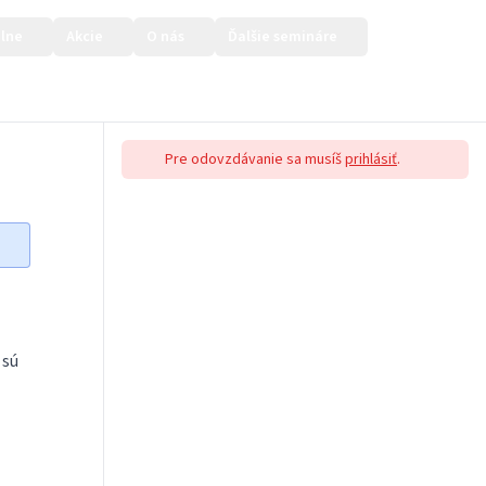
lne
Akcie
O nás
Ďalšie semináre
Prihlásiť sa
Pre odovzdávanie sa musíš
prihlásiť
.
b
sú