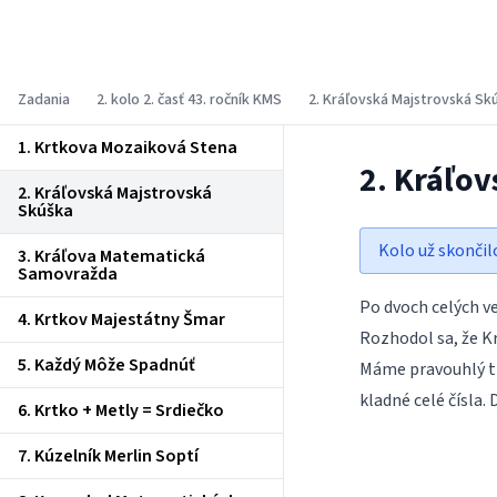
Korešpondenčný matematický seminár
Zadania
2. kolo 2. časť 43. ročník KMS
2. Kráľovská Majstrovská Sk
1. Krtkova Mozaiková Stena
2. Kráľo
2. Kráľovská Majstrovská
Skúška
Kolo už skončil
3. Kráľova Matematická
Samovražda
Po dvoch celých ve
4. Krtkov Majestátny Šmar
Rozhodol sa, že K
5. Každý Môže Spadnúť
Máme pravouhlý tr
kladné celé čísla.
6. Krtko + Metly = Srdiečko
7. Kúzelník Merlin Soptí