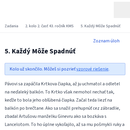
Zadania
2. kolo 2. časť 43. ročník KMS
5. Každý Môže Spadnúť
Zoznam úloh
5. Každý Môže Spadnúť
Kolo už skončilo. Môžeš si pozrieť
vzorové riešenie
.
Pávovi sa zapáčila Krtkova čiapka, až ju uchmatol a odletel
na neďaleký balkón. To Krtko však nemohol nechať tak,
keďže to bola jeho obľúbená čiapka. Začal teda liezť na
balkón po brečtane. Ako sa snažil prehupnúť cez zábradlie,
zbadal Artušovu manželku Ginevru ako sa bozkáva s
Lancelotom. To ho úplne vykoľajilo, až sa mu pošmykli ruky a