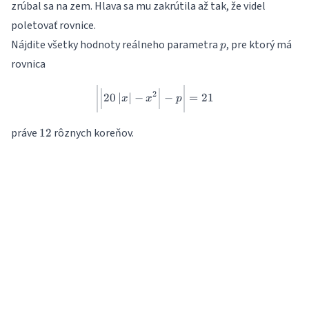
zrúbal sa na zem. Hlava sa mu zakrútila až tak, že videl
poletovať rovnice.
p
Nájdite všetky hodnoty reálneho parametra
, pre ktorý má
p
rovnica
\bigg|\Big|20\left|x\right|-
2
20
∣
∣
−
−
=
21
x
x
p
12
práve
rôznych koreňov.
12