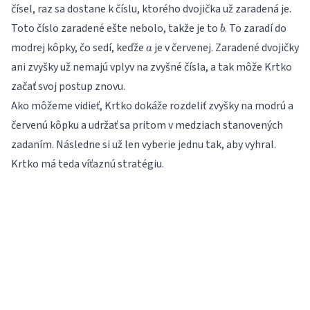
čísel, raz sa dostane k číslu, ktorého dvojička už zaradená je.
b
Toto číslo zaradené ešte nebolo, takže je to
. To zaradí do
b
a
modrej kôpky, čo sedí, keďže
je v červenej. Zaradené dvojičky
a
ani zvyšky už nemajú vplyv na zvyšné čísla, a tak môže Krtko
začať svoj postup znovu.
Ako môžeme vidieť, Krtko dokáže rozdeliť zvyšky na modrú a
červenú kôpku a udržať sa pritom v medziach stanovených
zadaním. Následne si už len vyberie jednu tak, aby vyhral.
Krtko má teda víťaznú stratégiu.