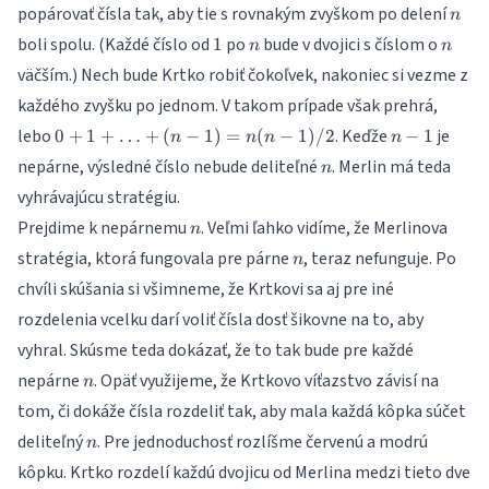
n
popárovať čísla tak, aby tie s rovnakým zvyškom po delení
n
1
n
n
boli spolu. (Každé číslo od
po
bude v dvojici s číslom o
1
n
n
väčším.) Nech bude Krtko robiť čokoľvek, nakoniec si vezme z
každého zvyšku po jednom. V takom prípade však prehrá,
0 + 1
n-
lebo
. Keďže
je
0
+
1
+
…
+
(
−
1
)
=
(
−
1
)
/2
−
1
n
n
n
n
+
1
n
nepárne, výsledné číslo nebude deliteľné
. Merlin má teda
n
\ldots
vyhrávajúcu stratégiu.
+ (n-
1) =
n
Prejdime k nepárnemu
. Veľmi ľahko vidíme, že Merlinova
n
n(n-
n
stratégia, ktorá fungovala pre párne
, teraz nefunguje. Po
n
1)/2
chvíli skúšania si všimneme, že Krtkovi sa aj pre iné
rozdelenia vcelku darí voliť čísla dosť šikovne na to, aby
vyhral. Skúsme teda dokázať, že to tak bude pre každé
n
nepárne
. Opäť využijeme, že Krtkovo víťazstvo závisí na
n
tom, či dokáže čísla rozdeliť tak, aby mala každá kôpka súčet
n
deliteľný
. Pre jednoduchosť rozlíšme červenú a modrú
n
kôpku. Krtko rozdelí každú dvojicu od Merlina medzi tieto dve