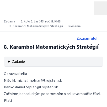
Zadania
2. kolo 2. časť 43. ročník KMS
8. Karambol Matematických Stratégií
Riešenie
Zoznam úloh
8. Karambol Matematických Stratégií
Zadanie
Opravovatelia
Mišo M.
michal.molnar@trojsten.sk
Danko
daniel.teplan@trojsten.sk
Začnime jednoduchým pozorovaním o celkovom súčte čísel.
Platí