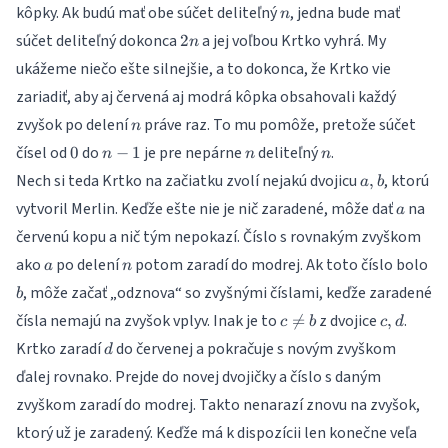
n
kôpky. Ak budú mať obe súčet deliteľný
, jedna bude mať
n
2n
súčet deliteľný dokonca
a jej voľbou Krtko vyhrá. My
2
n
ukážeme niečo ešte silnejšie, a to dokonca, že Krtko vie
zariadiť, aby aj červená aj modrá kôpka obsahovali každý
n
zvyšok po delení
práve raz. To mu pomôže, pretože súčet
n
0
n-
n
n
čísel od
do
je pre nepárne
deliteľný
.
0
−
1
n
n
n
1
a,b
Nech si teda Krtko na začiatku zvolí nejakú dvojicu
, ktorú
,
a
b
a
vytvoril Merlin. Keďže ešte nie je nič zaradené, môže dať
na
a
červenú kopu a nič tým nepokazí. Číslo s rovnakým zvyškom
a
n
b
ako
po delení
potom zaradí do modrej. Ak toto číslo bolo
a
n
, môže začať „odznova“ so zvyšnými číslami, keďže zaradené
b
c
c,d
čísla nemajú na zvyšok vplyv. Inak je to
z dvojice
.

=
,
c
b
c
d
\neq
d
Krtko zaradí
do červenej a pokračuje s novým zvyškom
d
b
ďalej rovnako. Prejde do novej dvojičky a číslo s daným
zvyškom zaradí do modrej. Takto nenarazí znovu na zvyšok,
ktorý už je zaradený. Keďže má k dispozícii len konečne veľa