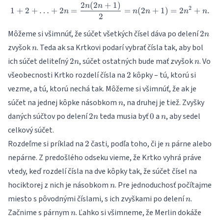
2
(
2
+
1
)
1 + 2 + \ldots + 2n = \dfra
n
n
2
1
+
2
+
…
+
2
=
=
(
2
+
1
)
=
2
+
.
n
n
n
n
n
2
2n
Môžeme si všimnúť, že súčet všetkých čísel dáva po delení
2
n
n
zvyšok
. Teda ak sa Krtkovi podarí vybrať čísla tak, aby bol
n
2n
n
ich súčet deliteľný
, súčet ostatných bude mať zvyšok
. Vo
2
n
n
2
všeobecnosti Krtko rozdelí čísla na
kôpky – tú, ktorú si
2
vezme, a tú, ktorú nechá tak. Môžeme si všimnúť, že ak je
n
súčet na jednej kôpke násobkom
, na druhej je tiež. Zvyšky
n
2n
0
n
daných súčtov po delení
teda musia byť
a
, aby sedel
2
0
n
n
celkový súčet.
2
n
Rozdeľme si príklad na
časti, podľa toho, či je
párne alebo
2
n
nepárne. Z predošlého odseku vieme, že Krtko vyhrá práve
vtedy, keď rozdelí čísla na dve kôpky tak, že súčet čísel na
n
hociktorej z nich je násobkom
. Pre jednoduchosť počítajme
n
n
miesto s pôvodnými číslami, s ich zvyškami po delení
.
n
n
Začnime s párnym
. Ľahko si všimneme, že Merlin dokáže
n