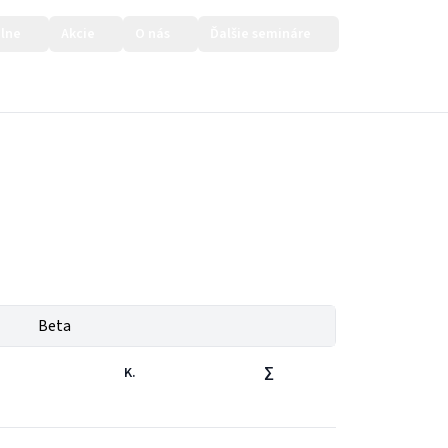
lne
Akcie
O nás
Ďalšie semináre
Prihlásiť sa
Beta
K.
∑