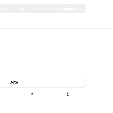
lne
Akcie
O nás
Ďalšie semináre
Prihlásiť sa
Beta
K.
∑