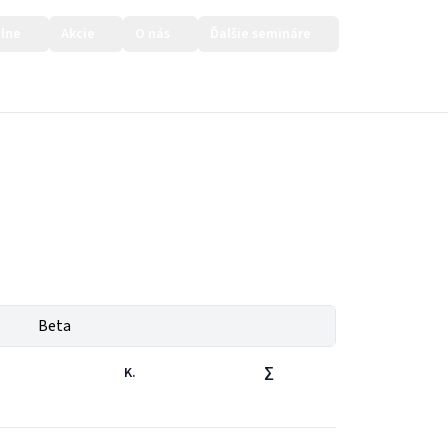
lne
Akcie
O nás
Ďalšie semináre
Prihlásiť sa
Beta
K.
∑