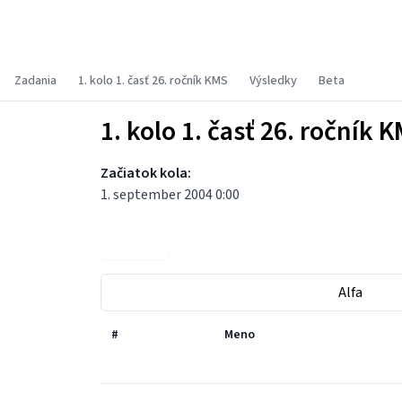
Korešpondenčný matematický seminár
Zadania
1. kolo 1. časť 26. ročník KMS
Výsledky
Beta
1. kolo 1. časť 26. ročník 
Začiatok kola:
1. september 2004 0:00
Zadania
Alfa
#
Meno