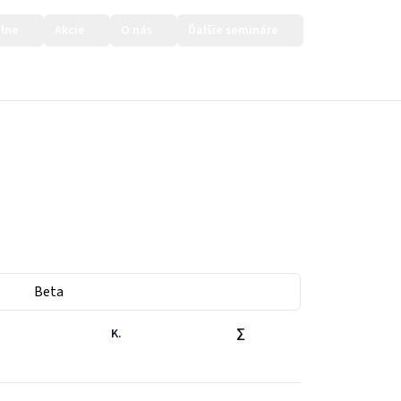
lne
Akcie
O nás
Ďalšie semináre
Prihlásiť sa
Beta
K.
∑