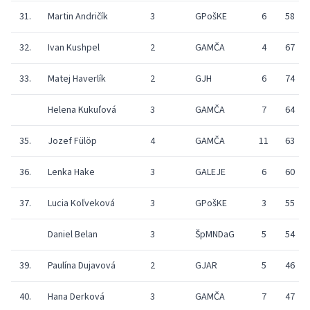
31.
Martin Andričík
3
GPošKE
6
58
32.
Ivan Kushpel
2
GAMČA
4
67
33.
Matej Haverlík
2
GJH
6
74
Helena Kukuľová
3
GAMČA
7
64
35.
Jozef Fülöp
4
GAMČA
11
63
36.
Lenka Hake
3
GALEJE
6
60
37.
Lucia Koľveková
3
GPošKE
3
55
Daniel Belan
3
ŠpMNDaG
5
54
39.
Paulína Dujavová
2
GJAR
5
46
40.
Hana Derková
3
GAMČA
7
47