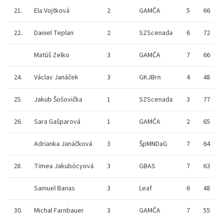
21.
Ela Vojtková
2
GAMČA
5
66
22.
Daniel Teplan
2
SZScenada
6
72
Matúš Zelko
3
GAMČA
7
66
24.
Václav Janáček
3
GKJBrn
4
48
25.
Jakub Šošovička
1
SZScenada
3
77
26.
Sara Gašparová
1
GAMČA
2
65
Adrianka Janáčková
3
ŠpMNDaG
7
64
28.
Timea Jakubócyová
3
GBAS
7
63
Samuel Banas
3
Leaf
6
48
30.
Michal Farnbauer
3
GAMČA
7
55