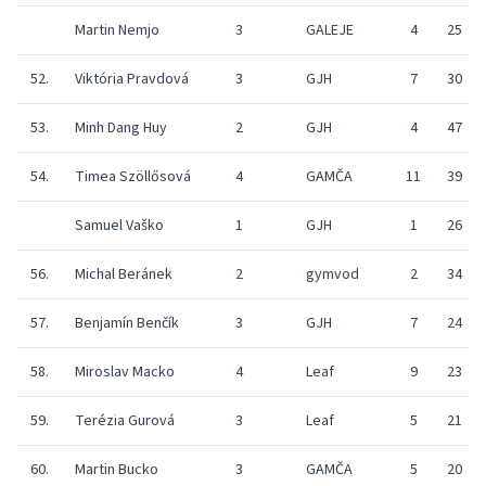
Martin Nemjo
3
GALEJE
4
25
52.
Viktória Pravdová
3
GJH
7
30
53.
Minh Dang Huy
2
GJH
4
47
54.
Timea Szöllősová
4
GAMČA
11
39
Samuel Vaško
1
GJH
1
26
56.
Michal Beránek
2
gymvod
2
34
57.
Benjamín Benčík
3
GJH
7
24
58.
Miroslav Macko
4
Leaf
9
23
59.
Terézia Gurová
3
Leaf
5
21
60.
Martin Bucko
3
GAMČA
5
20