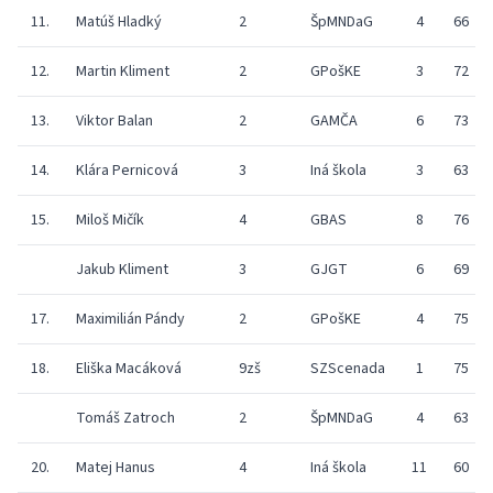
11.
Matúš Hladký
2
ŠpMNDaG
4
66
12.
Martin Kliment
2
GPošKE
3
72
13.
Viktor Balan
2
GAMČA
6
73
14.
Klára Pernicová
3
Iná škola
3
63
15.
Miloš Mičík
4
GBAS
8
76
Jakub Kliment
3
GJGT
6
69
17.
Maximilián Pándy
2
GPošKE
4
75
18.
Eliška Macáková
9zš
SZScenada
1
75
Tomáš Zatroch
2
ŠpMNDaG
4
63
20.
Matej Hanus
4
Iná škola
11
60