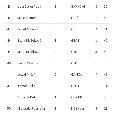
41.
Lívia Čerešňová
3
ŠpMNDaG
6
50
42.
Matej Kliment
2
Leaf
4
52
43.
Jozef Mikuláš
3
GLuč
4
41
44.
Stela Blažeková
1
GBAS
1
46
45.
Mária Mičeková
3
GJH
5
58
46.
Jakub Šťavina
3
GJH
6
55
Jozef Mičáň
2
GAMČA
4
47
48.
Tomáš Hulla
3
GJGT
6
54
Dominik Péli
1
GPárNR
1
40
50.
Michaela Rosinská
3
Iná škola
5
29