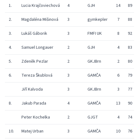
1.
Lucia Krajčoviechová
4
GJH
14
89
2.
Magdaléna Mišinová
3
gymkepler
7
88
3.
Lukáš Gáborik
3
FMFI UK
8
92
4.
Samuel Longauer
2
GJH
4
83
5.
Zdeněk Pezlar
2
GKJBrn
2
80
6.
Tereza Škublová
3
GAMČA
6
79
Jiří Kalvoda
3
GKJBrn
3
77
8.
Jakub Parada
4
GAMČA
13
90
Peter Kochelka
2
GJGT
4
74
10.
Matej Urban
3
GAMČA
10
76