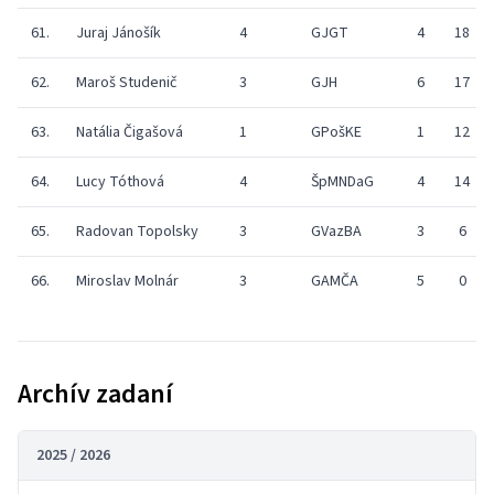
61.
Juraj Jánošík
4
GJGT
4
18
62.
Maroš Studenič
3
GJH
6
17
63.
Natália Čigašová
1
GPošKE
1
12
64.
Lucy Tóthová
4
ŠpMNDaG
4
14
65.
Radovan Topolsky
3
GVazBA
3
6
66.
Miroslav Molnár
3
GAMČA
5
0
Archív zadaní
2025 / 2026